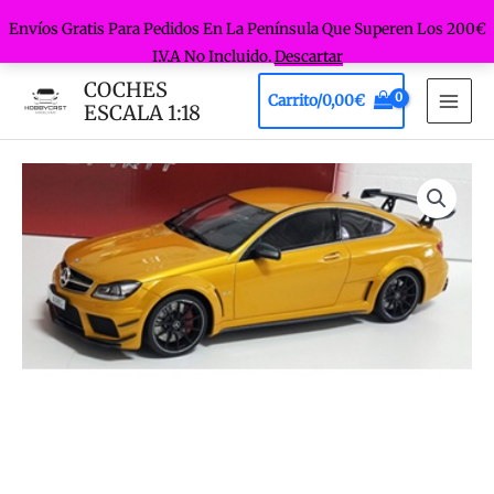
Envíos Gratis Para Pedidos En La Península Que Superen Los 200€
I.V.A No Incluido.
Descartar
Ir
COCHES
Carrito/
0,00
€
al
ESCALA 1:18
MAI
contenido
MEN