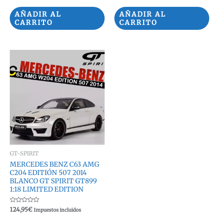
con
con
0
0
de
de
AÑADIR AL
AÑADIR AL
5
5
CARRITO
CARRITO
GT-SPIRIT
MERCEDES BENZ C63 AMG
C204 EDITIÓN 507 2014
BLANCO GT SPIRIT GT899
1:18 LIMITED EDITION
Valorado
124,95
€
Impuestos incluidos
con
0