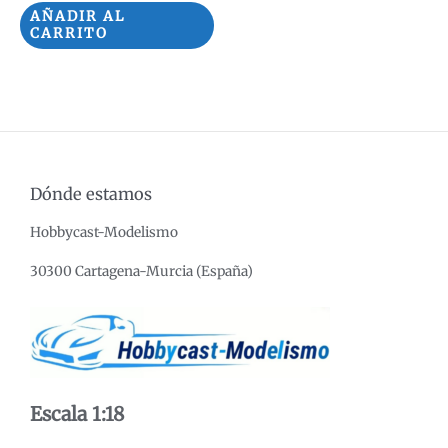
de
AÑADIR AL
5
CARRITO
Dónde estamos
Hobbycast-Modelismo
30300 Cartagena-Murcia (España)
Escala 1:18