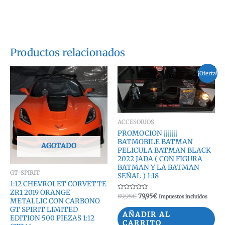
Productos relacionados
¡Oferta!
ACCESORIOS
PROMOCION ¡¡¡¡¡¡¡
BATMOBILE BATMAN
AGOTADO
PELICULA BATMAN BLACK
2022 JADA ( CON FIGURA
BATMAN Y LA BATMAN
GT-SPIRIT
SEÑAL ) 1:18
1:12 CHEVROLET CORVETTE
ZR1 2019 ORANGE
Valorado
El
El
89,95
€
79,95
€
Impuestos incluidos
METALLIC CON CARBONO
con
precio
precio
0
GT SPIRIT LIMITED
original
actual
de
AÑADIR AL
EDITION 500 PIEZAS 1:12
5
era:
es:
CARRITO