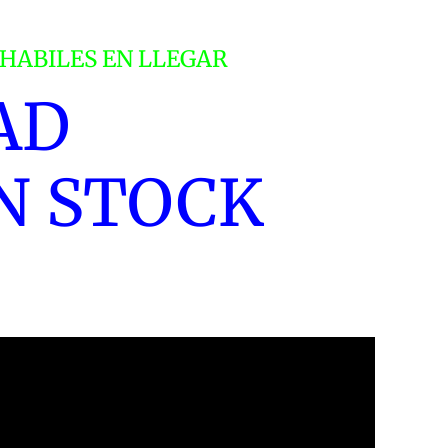
:18
T379
S HABILES EN LLEGAR
IMITED
AD
DITION
antidad
EN STOCK