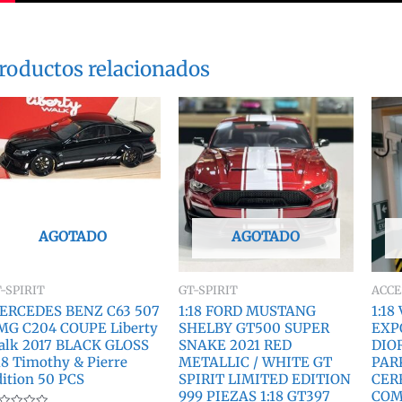
roductos relacionados
AGOTADO
AGOTADO
-SPIRIT
GT-SPIRIT
ACCE
ERCEDES BENZ C63 507
1:18 FORD MUSTANG
1:18
MG C204 COUPE Liberty
SHELBY GT500 SUPER
EXP
alk 2017 BLACK GLOSS
SNAKE 2021 RED
DIO
18 Timothy & Pierre
METALLIC / WHITE GT
PAR
ition 50 PCS
SPIRIT LIMITED EDITION
CER
999 PIEZAS 1:18 GT397
COM