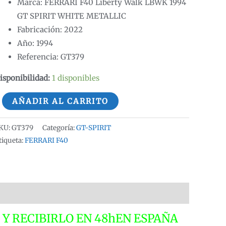
Marca: FERRARI F40 Liberty Walk LBWK 1994
GT SPIRIT WHITE METALLIC
Fabricación: 2022
Año: 1994
Referencia: GT379
isponibilidad:
1 disponibles
ERRARI
AÑADIR AL CARRITO
40
IBERTY
KU:
GT379
Categoría:
GT-SPIRIT
ALK
tiqueta:
FERRARI F40
BWK
994
T
PIRIT
HITE
 Y RECIBIRLO EN 48hEN ESPAÑA
ETALLIC