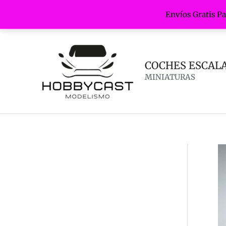
Envíos Gratis P
Ir
al
contenido
COCHES ESCALA 
MINIATURAS