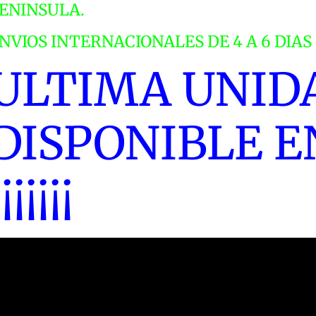
ENINSULA.
1
G
NVIOS INTERNACIONALES DE 4 A 6 DIA
L
ULTIMA UNID
E
c
DISPONIBLE 
¡¡¡¡¡¡¡