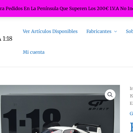
ara Pedidos En La Península Que Superen Los 200€ I.V.A No In
Ver Artículos Disponibles
Fabricantes
Sob
1:18
Mi cuenta
I
1
E
G