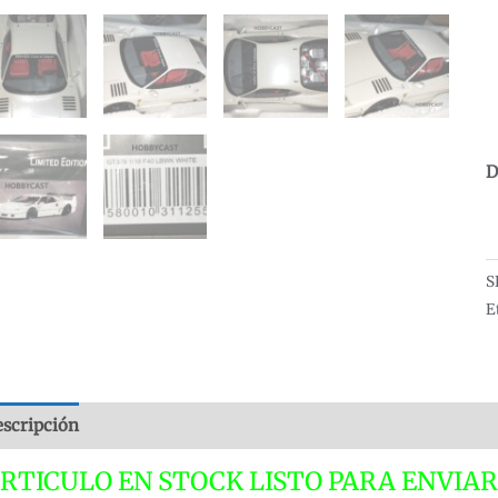
D
F
F
L
S
W
E
L
1
G
scripción
Valoraciones (0)
S
W
RTICULO EN STOCK LISTO PARA ENVIAR
M