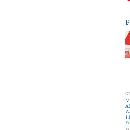
P
GT
M
A
W
1:
Ed