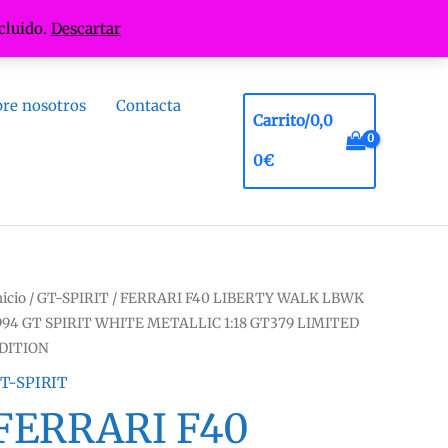
cluido.
Descartar
re nosotros
Contacta
Carrito/
0,0
0
€
nicio
/
GT-SPIRIT
/ FERRARI F40 LIBERTY WALK LBWK
994 GT SPIRIT WHITE METALLIC 1:18 GT379 LIMITED
DITION
T-SPIRIT
FERRARI F40