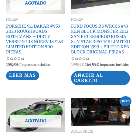
AGOTADO
NOREV
NOREV
PORSCHE 911 DAKAR #953
FORD FOCUS RS WRC06 #43
2023 ROUGHROADS
KEN BLOCK MONSTER 2012
ROTHMANS – DIRTY
SAN PETERBURGO RUSSIA
VERSION 1:18 NOREV 187243
SUN STAR 3957 1:18 LIMITED
LIMITED EDITION 500
EDITION 1999 + PILOTO KEN
PIEZAS
BLOCK ORIGINAL PIEZAS
Valorado
Valorado
El
El
159,95
€
199,95
€
164,95
€
Impuestos incluidos
Impuestos incluidos
con
con
precio
precio
0
0
original
actual
de
de
LEER MÁS
AÑADIR AL
5
5
era:
es:
CARRITO
199,95€.
164,95€.
¡Oferta!
AGOTADO
ACCESORIOS