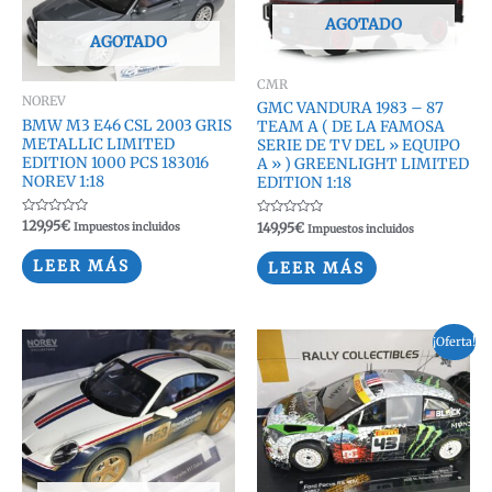
AGOTADO
AGOTADO
CMR
NOREV
GMC VANDURA 1983 – 87
BMW M3 E46 CSL 2003 GRIS
TEAM A ( DE LA FAMOSA
METALLIC LIMITED
SERIE DE TV DEL » EQUIPO
EDITION 1000 PCS 183016
A » ) GREENLIGHT LIMITED
NOREV 1:18
EDITION 1:18
Valorado
129,95
€
Valorado
149,95
€
Impuestos incluidos
Impuestos incluidos
con
con
0
0
de
de
LEER MÁS
LEER MÁS
5
5
¡Oferta!