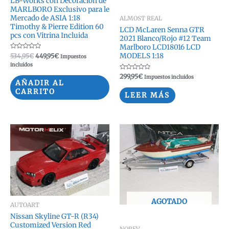
LB-Works con Decoración de
MARLBORO Exclusivo para le
Mercado de ASIA 1:18
ALMOST REAL
Timothy & Pierre Edition 60
LCD McLaren Senna GTR
pcs con Vitrina Incluida
2021 Blanco/Rojo #12 Team
Marlboro LCD18016 LCD
MODELS 1:18
Valorado
El
El
534,95
€
449,95
€
Impuestos
con
precio
precio
incluidos
0
original
actual
de
Valorado
299,95
€
Impuestos incluidos
5
era:
es:
con
AÑADIR AL
0
534,95€.
449,95€.
CARRITO
de
LEER MÁS
5
AGOTADO
AUTOART
Nissan Skyline GT-R (R34)
Customized Version Red