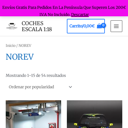
Envíos Gratis Para Pedidos En La Península Que Superen Los 200€
I.V.A No Incluido.
Descartar
Ir
COCHES
Carrito/
0,00
€
al
ESCALA 1:18
MAI
contenido
MEN
Inicio
/ NOREV
NOREV
Ordenado
Mostrando 1–15 de 54 resultados
por
popularidad