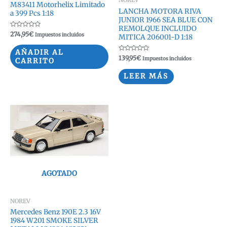
NOREV
M83411 Motorhelix Limitado
LANCHA MOTORA RIVA
a 399 Pcs 1:18
JUNIOR 1966 SEA BLUE CON
REMOLQUE INCLUIDO
Valorado
274,95
€
Impuestos incluidos
MITICA 206001-D 1:18
con
0
de
AÑADIR AL
5
Valorado
139,95
€
Impuestos incluidos
CARRITO
con
0
de
LEER MÁS
5
AGOTADO
NOREV
Mercedes Benz 190E 2.3 16V
1984 W201 SMOKE SILVER