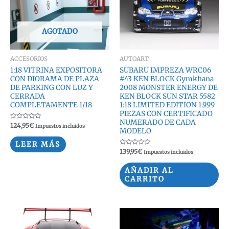
AGOTADO
ACCESORIOS
AUTOART
1:18 VITRINA EXPOSITORA
SUBARU IMPREZA WRC06
CON DIORAMA DE PLAZA
#43 KEN BLOCK Gymkhana
DE PARKING CON LUZ Y
2008 MONSTER ENERGY DE
CERRADA
KEN BLOCK SUN STAR 5582
COMPLETAMENTE 1/18
1:18 LIMITED EDITION 1.999
PIEZAS CON CERTIFICADO
NUMERADO DE CADA
Valorado
124,95
€
Impuestos incluidos
MODELO
con
0
de
LEER MÁS
5
Valorado
139,95
€
Impuestos incluidos
con
0
de
AÑADIR AL
5
CARRITO