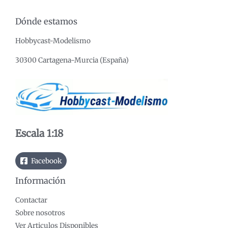
c
c
Dónde estamos
i
i
Hobbycast-Modelismo
o
o
m
m
30300 Cartagena-Murcia (España)
í
á
n
x
i
i
m
m
o
o
Escala 1:18
Facebook
Información
Contactar
Sobre nosotros
Ver Articulos Disponibles