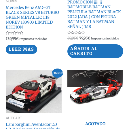
NOREV
PROMOCION ¡¡¡¡¡¡¡
BATMOBILE BATMAN
Mercedes Benz AMG GT
PELICULA BATMAN BLACK
BLACK SERIES V8 BITURBO
2022 JADA ( CON FIGURA
GREEN METALLIC 1:18
BATMAN Y LA BATMAN
NOREV 183903 LIMITED
SEÑAL ) 1:18
EDITION
Valorado
El
El
89,95
€
79,95
€
Valorado
139,95
€
Impuestos incluidos
Impuestos incluidos
con
con
precio
precio
0
0
original
actual
de
de
AÑADIR AL
LEER MÁS
5
5
era:
es:
CARRITO
89,95€.
79,95€.
¡Oferta!
AUTOART
AGOTADO
Lamborghini Aventador 2.0