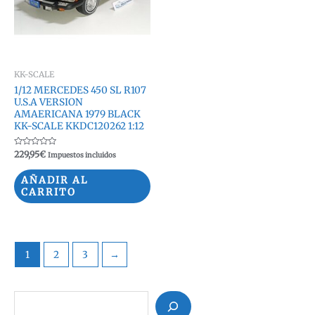
KK-SCALE
1/12 MERCEDES 450 SL R107
U.S.A VERSION
AMAERICANA 1979 BLACK
KK-SCALE KKDC120262 1:12
Valorado
229,95
€
Impuestos incluidos
con
0
de
AÑADIR AL
5
CARRITO
1
2
3
→
B