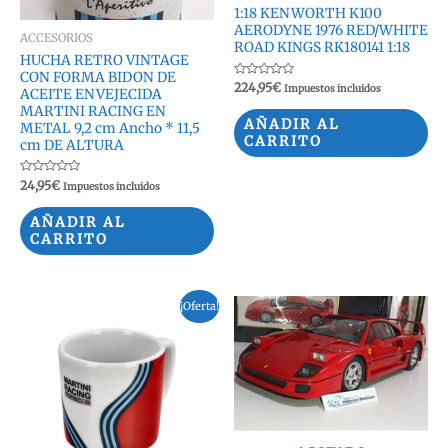
1:18 KENWORTH K100
AERODYNE 1976 RED/WHITE
ACCESORIOS
ROAD KINGS RK180141 1:18
HUCHA RETRO VINTAGE
CON FORMA BIDON DE
Valorado
224,95
€
Impuestos incluidos
ACEITE ENVEJECIDA
con
0
MARTINI RACING EN
de
AÑADIR AL
METAL 9,2 cm Ancho * 11,5
5
CARRITO
cm DE ALTURA
Valorado
24,95
€
Impuestos incluidos
con
0
de
AÑADIR AL
5
CARRITO
¡Oferta!