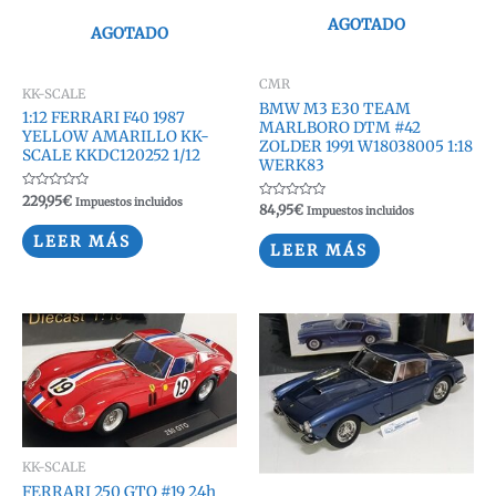
AGOTADO
AGOTADO
CMR
KK-SCALE
BMW M3 E30 TEAM
1:12 FERRARI F40 1987
MARLBORO DTM #42
YELLOW AMARILLO KK-
ZOLDER 1991 W18038005 1:18
SCALE KKDC120252 1/12
WERK83
Valorado
229,95
€
Impuestos incluidos
Valorado
84,95
€
con
Impuestos incluidos
con
0
0
de
LEER MÁS
de
5
LEER MÁS
5
KK-SCALE
FERRARI 250 GTO #19 24h