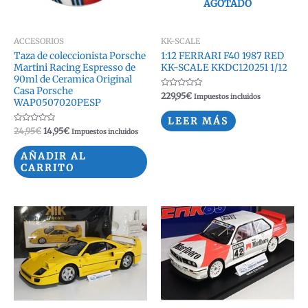
AGOTADO
ACCESORIOS
KK-SCALE
Taza de coleccionista Porsche
1:12 FERRARI F40 1987 RED
Martini Racing Espresso de
KK-SCALE KKDC120251 1/12
90ml de Ceramica Original
Casa Porsche
Valorado
229,95
€
Impuestos incluidos
WAP0507020PESP
con
0
de
LEER MÁS
5
Valorado
El
El
24,95
€
14,95
€
Impuestos incluidos
con
precio
precio
0
original
actual
de
AÑADIR AL
5
era:
es:
CARRITO
24,95€.
14,95€.