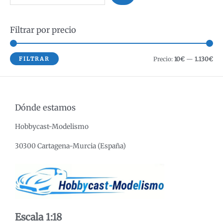
u
s
Filtrar por precio
c
a
r
P
P
FILTRAR
Precio:
10€
—
1.130€
r
r
e
e
c
c
Dónde estamos
i
i
Hobbycast-Modelismo
o
o
m
m
30300 Cartagena-Murcia (España)
í
á
n
x
i
i
m
m
o
o
Escala 1:18