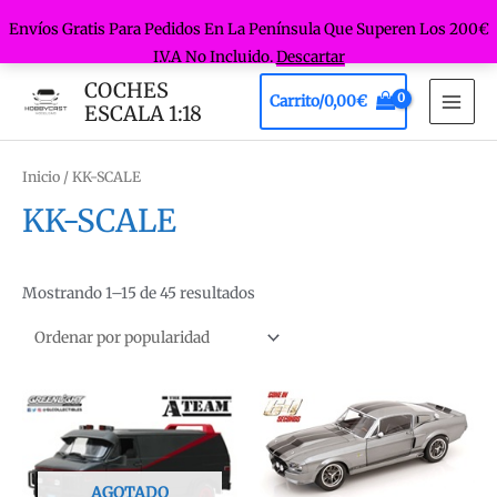
Envíos Gratis Para Pedidos En La Península Que Superen Los 200€
I.V.A No Incluido.
Descartar
Ir
COCHES
Carrito/
0,00
€
al
ESCALA 1:18
MAI
contenido
MEN
Inicio
/ KK-SCALE
KK-SCALE
Ordenado
Mostrando 1–15 de 45 resultados
por
popularidad
AGOTADO