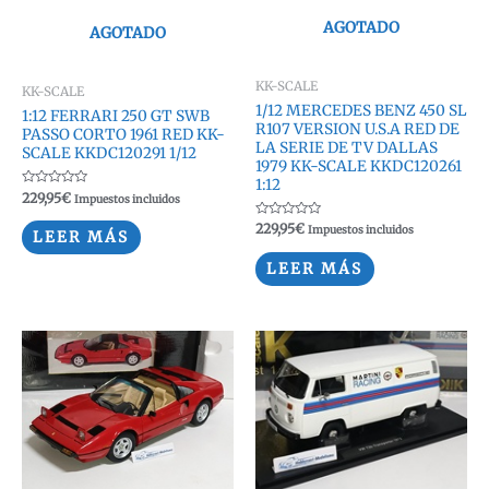
AGOTADO
AGOTADO
KK-SCALE
KK-SCALE
1/12 MERCEDES BENZ 450 SL
1:12 FERRARI 250 GT SWB
R107 VERSION U.S.A RED DE
PASSO CORTO 1961 RED KK-
LA SERIE DE TV DALLAS
SCALE KKDC120291 1/12
1979 KK-SCALE KKDC120261
1:12
Valorado
229,95
€
Impuestos incluidos
con
0
Valorado
229,95
€
Impuestos incluidos
de
LEER MÁS
con
5
0
de
LEER MÁS
5