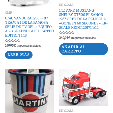
KK-SCALE
1:12 FORD MUSTANG
CMR
SHELBY GT500 ELEANOR
GMC VANDURA 1983 – 87
1967 GREY DE LA PELICULA
TEAM A ( DE LA FAMOSA
«GONE IN 60 SECONDS» KK-
SERIE DE TV DEL » EQUIPO
SCALE KKDC120171 1/12
A » ) GREENLIGHT LIMITED
EDITION 1:18
Valorado
249,95
€
Impuestos incluidos
con
0
Valorado
149,95
€
de
Impuestos incluidos
AÑADIR AL
con
5
0
CARRITO
de
LEER MÁS
5
KK-SCALE