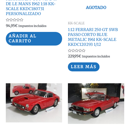
DE LE MANS 1962 1:18 KK-
AGOTADO
SCALE KKDC180731
PERSONALIZADO
KK-SCALE
Valorado
94,95
€
Impuestos incluidos
con
1:12 FERRARI 250 GT SWB
0
PASSO CORTO BLUE
de
AÑADIR AL
5
METALIC 1961 KK-SCALE
CARRITO
KKDC120293 1/12
Valorado
229,95
€
Impuestos incluidos
con
0
de
LEER MÁS
5