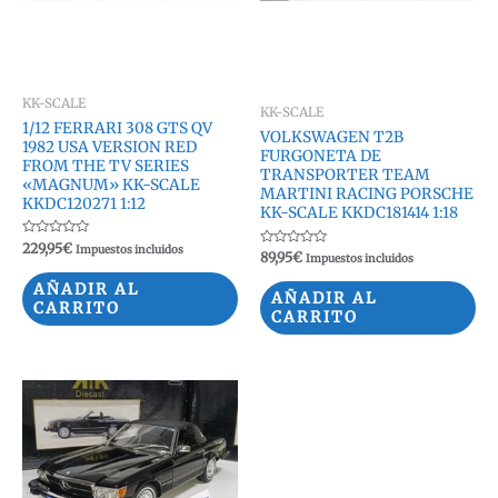
KK-SCALE
KK-SCALE
1/12 FERRARI 308 GTS QV
VOLKSWAGEN T2B
1982 USA VERSION RED
FURGONETA DE
FROM THE TV SERIES
TRANSPORTER TEAM
«MAGNUM» KK-SCALE
MARTINI RACING PORSCHE
KKDC120271 1:12
KK-SCALE KKDC181414 1:18
Valorado
229,95
€
Impuestos incluidos
Valorado
89,95
€
con
Impuestos incluidos
con
0
0
de
AÑADIR AL
de
5
AÑADIR AL
5
CARRITO
CARRITO