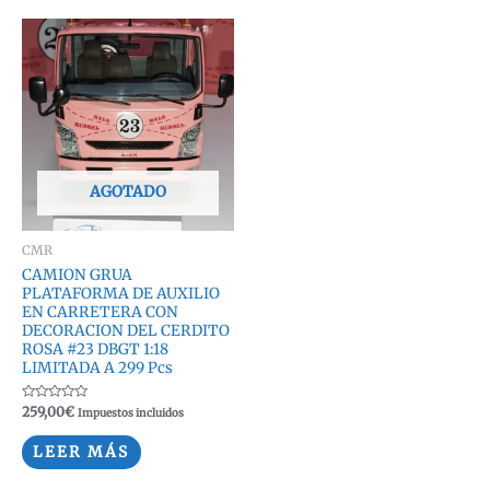
AGOTADO
CMR
CAMION GRUA
PLATAFORMA DE AUXILIO
EN CARRETERA CON
DECORACION DEL CERDITO
ROSA #23 DBGT 1:18
LIMITADA A 299 Pcs
Valorado
259,00
€
Impuestos incluidos
con
0
de
LEER MÁS
5