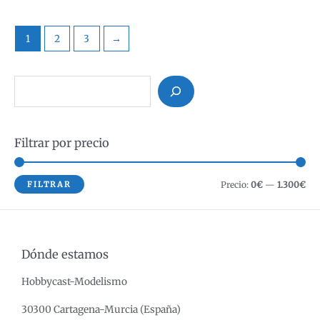
1
2
3
→
B
u
s
Filtrar por precio
c
a
r
P
P
FILTRAR
Precio:
0€
—
1.300€
r
r
e
e
c
c
Dónde estamos
i
i
Hobbycast-Modelismo
o
o
m
m
30300 Cartagena-Murcia (España)