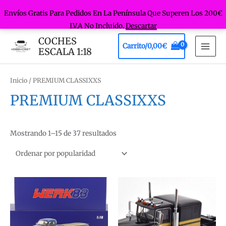
Envíos Gratis Para Pedidos En La Península Que Superen Los 200€
I.V.A No Incluido.
Descartar
Ir
COCHES
Carrito/
0,00
€
al
ESCALA 1:18
MAI
contenido
MEN
Inicio
/ PREMIUM CLASSIXXS
PREMIUM CLASSIXXS
Ordenado
Mostrando 1–15 de 37 resultados
por
popularidad