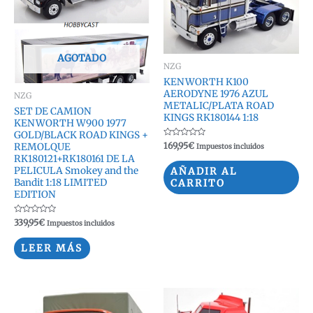
AGOTADO
NZG
KENWORTH K100
AERODYNE 1976 AZUL
NZG
METALIC/PLATA ROAD
SET DE CAMION
KINGS RK180144 1:18
KENWORTH W900 1977
GOLD/BLACK ROAD KINGS +
Valorado
169,95
€
REMOLQUE
Impuestos incluidos
con
RK180121+RK180161 DE LA
0
de
PELICULA Smokey and the
AÑADIR AL
5
Bandit 1:18 LIMITED
CARRITO
EDITION
Valorado
339,95
€
Impuestos incluidos
con
0
de
LEER MÁS
5