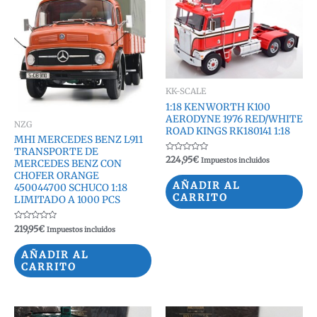
KK-SCALE
1:18 KENWORTH K100
AERODYNE 1976 RED/WHITE
NZG
ROAD KINGS RK180141 1:18
MHI MERCEDES BENZ L911
TRANSPORTE DE
Valorado
224,95
€
Impuestos incluidos
MERCEDES BENZ CON
con
0
CHOFER ORANGE
de
AÑADIR AL
450044700 SCHUCO 1:18
5
CARRITO
LIMITADO A 1000 PCS
Valorado
219,95
€
Impuestos incluidos
con
0
de
AÑADIR AL
5
CARRITO