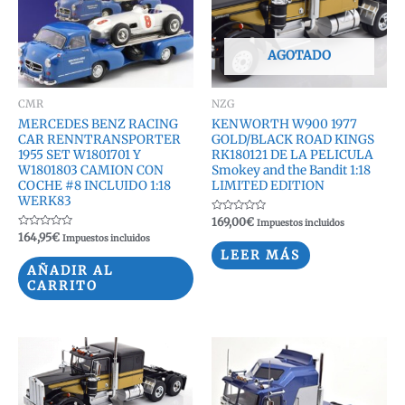
AGOTADO
CMR
NZG
MERCEDES BENZ RACING
KENWORTH W900 1977
CAR RENNTRANSPORTER
GOLD/BLACK ROAD KINGS
1955 SET W1801701 Y
RK180121 DE LA PELICULA
W1801803 CAMION CON
Smokey and the Bandit 1:18
COCHE #8 INCLUIDO 1:18
LIMITED EDITION
WERK83
Valorado
169,00
€
Impuestos incluidos
con
Valorado
164,95
€
Impuestos incluidos
0
con
de
LEER MÁS
0
5
de
AÑADIR AL
5
CARRITO