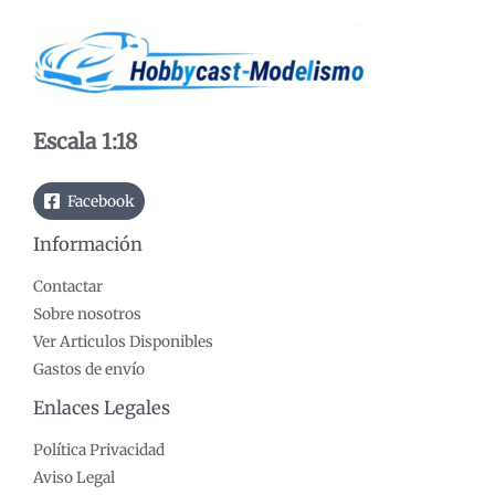
í
á
n
x
i
i
m
m
o
o
Escala 1:18
Facebook
Información
Contactar
Sobre nosotros
Ver Articulos Disponibles
Gastos de envío
Enlaces Legales
Política Privacidad
Aviso Legal