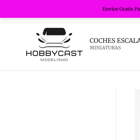
Envíos Gratis P
Ir
al
contenido
COCHES ESCALA 
MINIATURAS