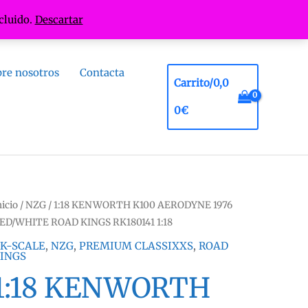
cluido.
Descartar
re nosotros
Contacta
Carrito/
0,0
0
€
nicio
/
NZG
/ 1:18 KENWORTH K100 AERODYNE 1976
ED/WHITE ROAD KINGS RK180141 1:18
K-SCALE
,
NZG
,
PREMIUM CLASSIXXS
,
ROAD
INGS
1:18 KENWORTH