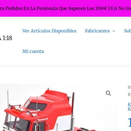
ara Pedidos En La Península Que Superen Los 200€ I.V.A No In
Ver Artículos Disponibles
Fabricantes
Sob
1:18
Mi cuenta
I
R
K
K