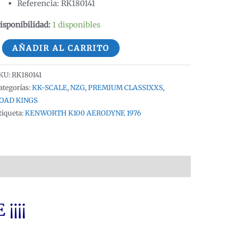
Referencia: RK180141
isponibilidad:
1 disponibles
:18
AÑADIR AL CARRITO
ENWORTH
100
KU:
RK180141
ERODYNE
ategorías:
KK-SCALE
,
NZG
,
PREMIUM CLASSIXXS
,
976
OAD KINGS
tiqueta:
KENWORTH K100 AERODYNE 1976
ED/WHITE
OAD
INGS
K180141
:18
antidad
¡¡¡