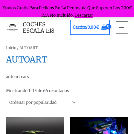
Envíos Gratis Para Pedidos En La Península Que Superen Los 200€
I.V.A No Incluido.
Descartar
Ir
COCHES
Carrito/
0,00
€
al
ESCALA 1:18
MAI
contenido
MEN
Inicio
/ AUTOART
AUTOART
autoart cars
Ordenado
Mostrando 1–15 de 66 resultados
por
popularidad