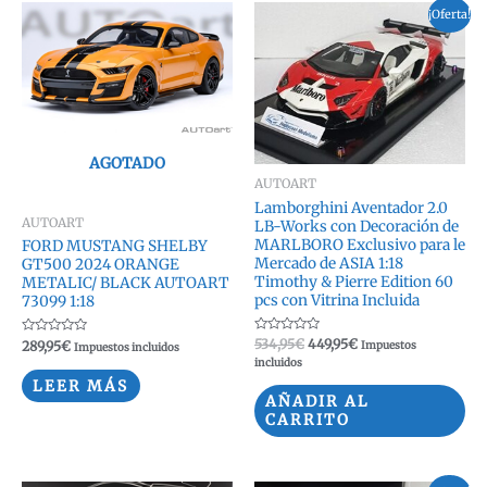
¡Oferta!
AGOTADO
AUTOART
Lamborghini Aventador 2.0
AUTOART
LB-Works con Decoración de
MARLBORO Exclusivo para le
FORD MUSTANG SHELBY
Mercado de ASIA 1:18
GT500 2024 ORANGE
Timothy & Pierre Edition 60
METALIC/ BLACK AUTOART
pcs con Vitrina Incluida
73099 1:18
Valorado
El
El
534,95
€
449,95
€
Valorado
289,95
€
Impuestos
Impuestos incluidos
con
con
precio
precio
incluidos
0
0
original
actual
de
de
LEER MÁS
5
5
era:
es:
AÑADIR AL
534,95€.
449,95€.
CARRITO