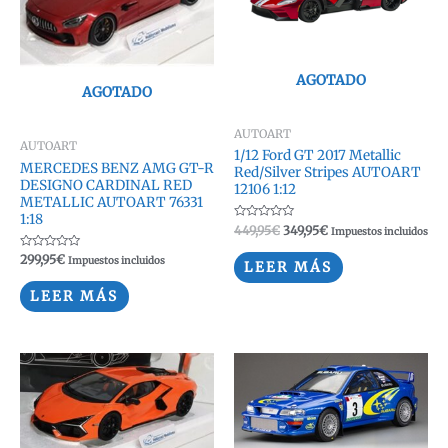
AGOTADO
AGOTADO
AUTOART
AUTOART
1/12 Ford GT 2017 Metallic
MERCEDES BENZ AMG GT-R
Red/Silver Stripes AUTOART
DESIGNO CARDINAL RED
12106 1:12
METALLIC AUTOART 76331
1:18
Valorado
El
El
449,95
€
349,95
€
Impuestos incluidos
con
precio
precio
0
Valorado
299,95
€
original
actual
Impuestos incluidos
de
LEER MÁS
con
5
era:
es:
0
de
449,95€.
349,95€.
LEER MÁS
5