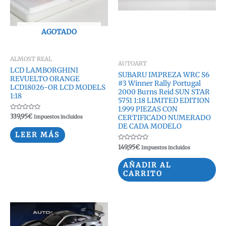
AGOTADO
ALMOST REAL
AUTOART
LCD LAMBORGHINI
SUBARU IMPREZA WRC S6
REVUELTO ORANGE
#3 Winner Rally Portugal
LCD18026-OR LCD MODELS
2000 Burns Reid SUN STAR
1:18
5751 1:18 LIMITED EDITION
1.999 PIEZAS CON
Valorado
339,95
€
Impuestos incluidos
CERTIFICADO NUMERADO
con
DE CADA MODELO
0
de
LEER MÁS
5
Valorado
149,95
€
Impuestos incluidos
con
0
de
AÑADIR AL
5
CARRITO