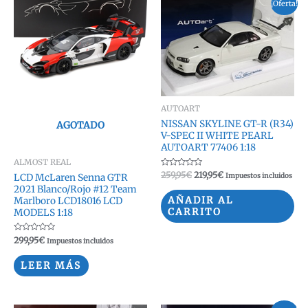
¡Oferta!
AUTOART
NISSAN SKYLINE GT-R (R34)
AGOTADO
V-SPEC II WHITE PEARL
AUTOART 77406 1:18
ALMOST REAL
Valorado
El
El
259,95
€
219,95
€
Impuestos incluidos
LCD McLaren Senna GTR
con
precio
precio
2021 Blanco/Rojo #12 Team
0
original
actual
de
AÑADIR AL
Marlboro LCD18016 LCD
5
era:
es:
CARRITO
MODELS 1:18
259,95€.
219,95€.
Valorado
299,95
€
Impuestos incluidos
con
0
de
LEER MÁS
5