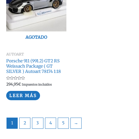
AGOTADO
AUTOART
Porsche 911 (991.2) GT2 RS
Weissach Package ( GT
SILVER ) Autoart 78174 1:18
Valorado
294,95
€
Impuestos incluidos
con
0
de
LEER MÁS
5
1
2
3
4
5
→