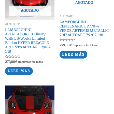
AGOTADO
AGOTADO
AUTOART
LAMBORGHINI
AUTOART
CENTENARIO LP770-4
LAMBORGHINI
VERDE ARTEMIS METALLIC
AVENTADOR LB Liberty
2017 AUTOART 79202 1:18
Walk LB-Works Limited
Edition HYPER RED/GOLD
Valorado
279,00
€
Impuestos incluidos
ACCENTS AUTOART 79182
con
0
1:18
de
LEER MÁS
5
Valorado
279,00
€
Impuestos incluidos
con
0
de
LEER MÁS
5