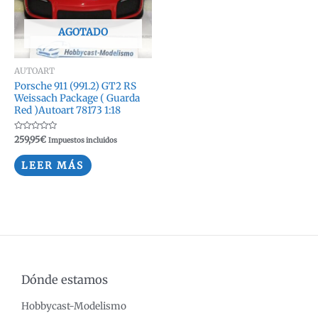
AGOTADO
AUTOART
Porsche 911 (991.2) GT2 RS
Weissach Package ( Guarda
Red )Autoart 78173 1:18
Valorado
259,95
€
Impuestos incluidos
con
0
de
LEER MÁS
5
Dónde estamos
Hobbycast-Modelismo