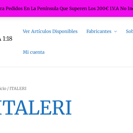
ara Pedidos En La Península Que Superen Los 200€ I.V.A No In
Ver Artículos Disponibles
Fabricantes
Sob
1:18
Mi cuenta
icio
/ ITALERI
ITALERI