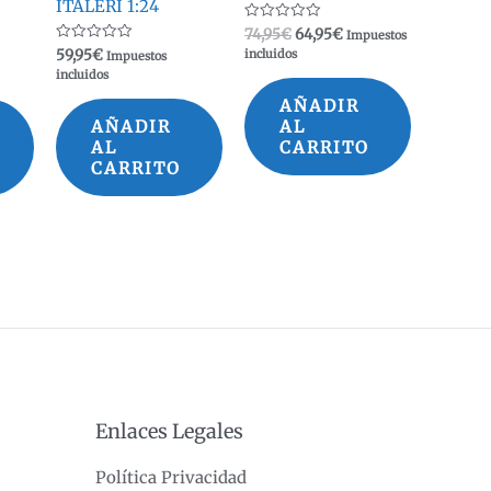
ITALERI 1:24
El
El
Valorado
74,95
€
64,95
€
Impuestos
con
precio
precio
Valorado
59,95
€
incluidos
Impuestos
0
con
original
actual
de
incluidos
0
5
era:
es:
de
AÑADIR
5
74,95€.
64,95€.
AÑADIR
AL
AL
CARRITO
CARRITO
Enlaces Legales
Política Privacidad