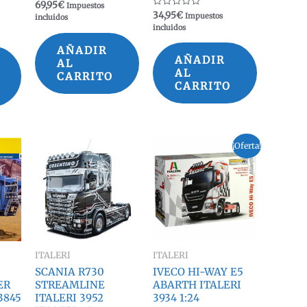
Valorado
69,95
€
Impuestos
con
Valorado
34,95
€
Impuestos
incluidos
0
con
incluidos
de
0
5
de
5
AÑADIR
AÑADIR
AL
AL
CARRITO
CARRITO
¡Oferta!
ITALERI
ITALERI
SCANIA R730
IVECO HI-WAY E5
ER
STREAMLINE
ABARTH ITALERI
3845
ITALERI 3952
3934 1:24