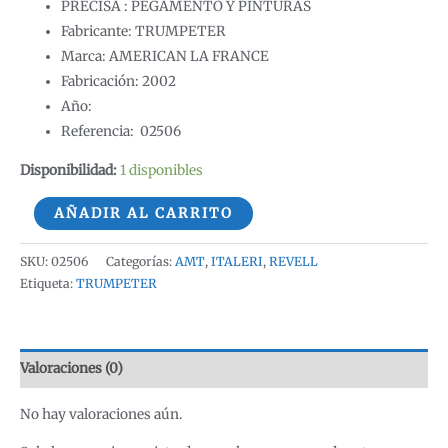
PRECISA : PEGAMENTO Y PINTURAS
Fabricante: TRUMPETER
Marca: AMERICAN LA FRANCE
Fabricación: 2002
Año:
Referencia: 02506
Disponibilidad:
1 disponibles
CAMION
AÑADIR AL CARRITO
BOMBEROS
AMERICAN
SKU:
02506
Categorías:
AMT
,
ITALERI
,
REVELL
LA
Etiqueta:
TRUMPETER
FRANCE
1:25
TRUMPETER
Valoraciones (0)
cantidad
No hay valoraciones aún.