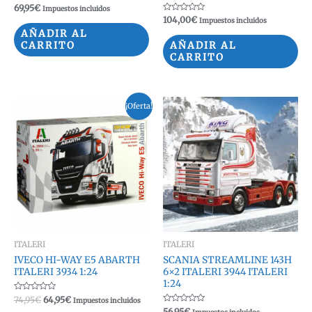
Valorado
69,95
€
Impuestos incluidos
con
Valorado
104,00
€
Impuestos incluidos
0
con
de
AÑADIR AL
0
5
de
CARRITO
AÑADIR AL
5
CARRITO
¡Oferta!
ITALERI
ITALERI
IVECO HI-WAY E5 ABARTH
SCANIA STREAMLINE 143H
ITALERI 3934 1:24
6×2 ITALERI 3944 ITALERI
1:24
Valorado
El
El
74,95
€
64,95
€
Impuestos incluidos
con
precio
precio
Valorado
56,95
€