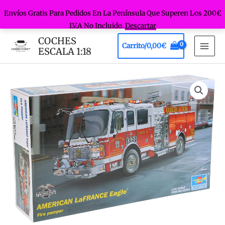
Envíos Gratis Para Pedidos En La Península Que Superen Los 200€
I.V.A No Incluido.
Descartar
Ir
COCHES
Carrito/
0,00
€
al
ESCALA 1:18
MAI
contenido
MEN