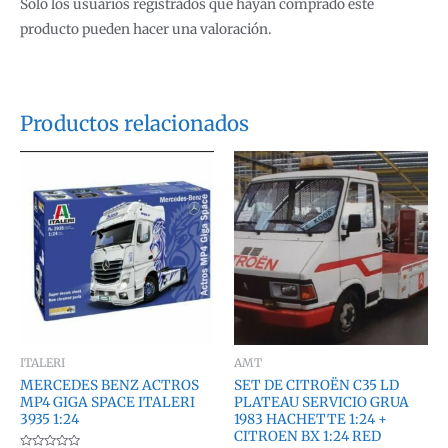
Solo los usuarios registrados que hayan comprado este
producto pueden hacer una valoración.
Productos relacionados
ITALERI
AMT
MERCEDES BENZ ACTROS
SET DE CITROËN C35 LD
MP4 GIGA SPACE ITALERI
PLATEAU SERVICIO GRUA
3935 1:24
1983 HACHETTE 1:24 +
CITROEN BX 1:24 RED