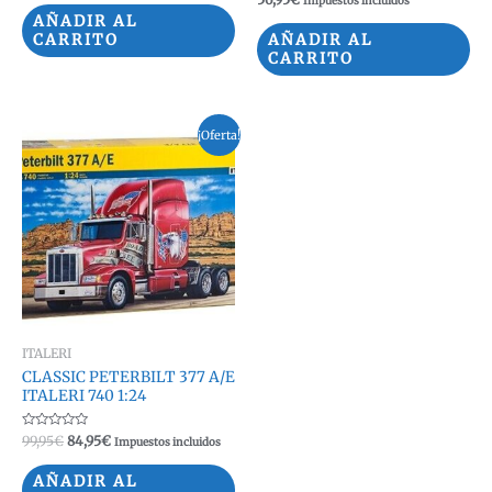
Impuestos incluidos
0
con
original
actual
de
AÑADIR AL
0
5
era:
es:
de
CARRITO
AÑADIR AL
5
74,95€.
64,95€.
CARRITO
¡Oferta!
ITALERI
CLASSIC PETERBILT 377 A/E
ITALERI 740 1:24
Valorado
El
El
99,95
€
84,95
€
Impuestos incluidos
con
precio
precio
0
original
actual
de
AÑADIR AL
5