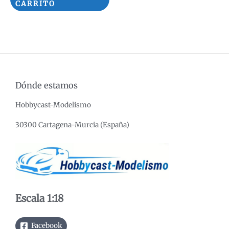
era:
es:
CARRITO
99,95€.
84,95€.
Dónde estamos
Hobbycast-Modelismo
30300 Cartagena-Murcia (España)
Escala 1:18
Facebook