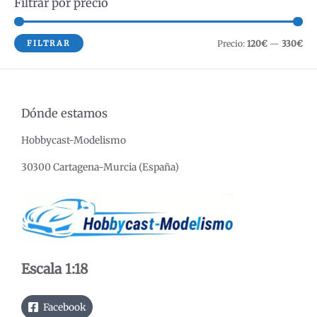
Filtrar por precio
c
a
r
P
P
FILTRAR
Precio:
120€
—
330€
r
r
e
e
c
c
Dónde estamos
i
i
Hobbycast-Modelismo
o
o
m
m
30300 Cartagena-Murcia (España)
í
á
n
x
i
i
m
m
o
o
Escala 1:18
Facebook