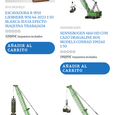
WSI MODELS
ESCAVADORA R 9150
LIEBHERR WSI 64-2023 1:50
BLANCA SUCIA EFECTO
MAQUINA TRABAJADA
SENNEBOGEN
SENNEBOGEN 6140 HD CON
Valorado
329,95
€
Impuestos incluidos
CAZO DRAGALINE ROS
con
0
MODELS CONRAD 299240
de
AÑADIR AL
1:50
5
CARRITO
Valorado
189,95
€
Impuestos incluidos
con
0
de
AÑADIR AL
5
CARRITO