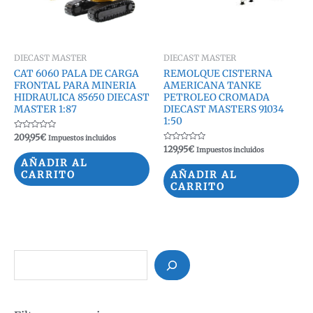
DIECAST MASTER
DIECAST MASTER
CAT 6060 PALA DE CARGA
REMOLQUE CISTERNA
FRONTAL PARA MINERIA
AMERICANA TANKE
HIDRAULICA 85650 DIECAST
PETROLEO CROMADA
MASTER 1:87
DIECAST MASTERS 91034
1:50
Valorado
209,95
€
Impuestos incluidos
con
Valorado
129,95
€
Impuestos incluidos
0
con
de
AÑADIR AL
0
5
de
CARRITO
AÑADIR AL
5
CARRITO
B
u
s