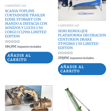
CAMIONES 1:43
SCANIA TOPLINE
CURTAINSIDE TRAILER
EDDIE STOBART CON
MANDO A DISTACIA CON
CAMIONES 1:43
SONIDOS Y LUCES 1:50
SEMI REMOLQUE
CORGI CC12936 LIMITED
PLATAFORMA DECORACION
EDITION
CENTURION DRAKE
ZT09286S 1:50 LIMITED
Valorado
184,95
€
Impuestos incluidos
EDITION
con
0
de
AÑADIR AL
5
Valorado
259,95
€
Impuestos incluidos
CARRITO
con
0
de
AÑADIR AL
5
CARRITO