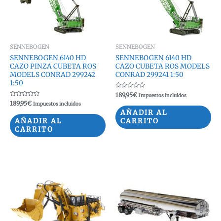
SENNEBOGEN
SENNEBOGEN
SENNEBOGEN 6140 HD
SENNEBOGEN 6140 HD
CAZO PINZA CUBETA ROS
CAZO CUBETA ROS MODELS
MODELS CONRAD 299242
CONRAD 299241 1:50
1:50
Valorado
189,95
€
Impuestos incluidos
con
Valorado
189,95
€
Impuestos incluidos
0
con
de
AÑADIR AL
0
5
de
AÑADIR AL
CARRITO
5
CARRITO