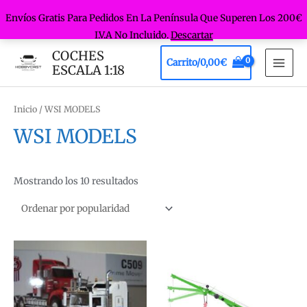
Envíos Gratis Para Pedidos En La Península Que Superen Los 200€
I.V.A No Incluido.
Descartar
Ir
COCHES
Carrito/
0,00
€
al
ESCALA 1:18
MAI
contenido
MEN
Inicio
/ WSI MODELS
WSI MODELS
Ordenado
Mostrando los 10 resultados
por
popularidad