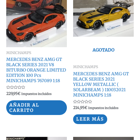
AGOTADO
MINICHAMPS
MERCEDES BENZ AMG GT
BLACK SERIES 2021 V8
MINICHAMPS
BITURBO ORANGE LIMITED
MERCEDES BENZ AMG GT
EDITION 100 Pcs
BLACK SERIES 2021
MINICHAMPS 767089 1:18
YELLOW METALLIC (
SOLARBEAM ) 110032021
Valorado
229,95
€
Impuestos incluidos
MINICHAMPS 1:18
con
0
de
AÑADIR AL
5
Valorado
214,95
€
Impuestos incluidos
CARRITO
con
0
de
LEER MÁS
5