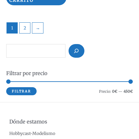
CARRITO
299,95€.
279,95€.
1
2
→
B
u
s
Filtrar por precio
c
a
r
P
P
FILTRAR
Precio:
0€
—
450€
r
r
e
e
c
c
Dónde estamos
i
i
Hobbycast-Modelismo
o
o