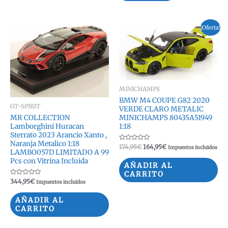
¡Oferta!
MINICHAMPS
BMW M4 COUPE G82 2020
GT-SPIRIT
VERDE CLARO METALIC
MINICHAMPS 80435A51949
MR COLLECTION
1:18
Lamborghini Huracan
Sterrato 2023 Arancio Xanto ,
Naranja Metalico 1:18
Valorado
El
El
174,95
€
164,95
€
Impuestos incluidos
LAMBO057D LIMITADO A 99
con
precio
precio
0
Pcs con Vitrina Incluida
original
actual
de
AÑADIR AL
5
era:
es:
CARRITO
174,95€.
164,95€.
Valorado
344,95
€
Impuestos incluidos
con
0
de
AÑADIR AL
5
CARRITO