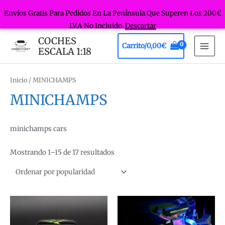
Envíos Gratis Para Pedidos En La Península Que Superen Los 200€
I.V.A No Incluido.
Descartar
Ir
COCHES
Carrito/
0,00
€
al
ESCALA 1:18
MAI
contenido
MEN
Inicio
/ MINICHAMPS
MINICHAMPS
minichamps cars
Ordenado
Mostrando 1–15 de 17 resultados
por
popularidad