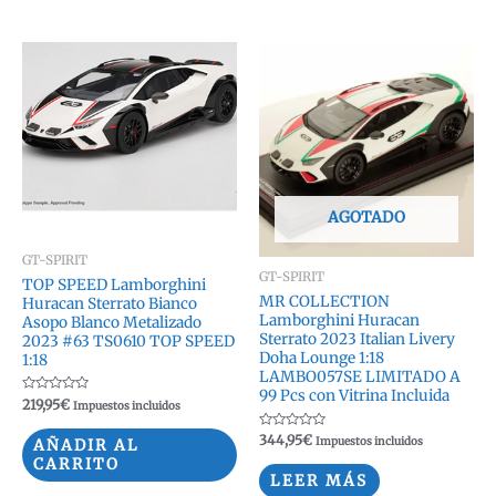
AGOTADO
GT-SPIRIT
GT-SPIRIT
TOP SPEED Lamborghini
MR COLLECTION
Huracan Sterrato Bianco
Lamborghini Huracan
Asopo Blanco Metalizado
Sterrato 2023 Italian Livery
2023 #63 TS0610 TOP SPEED
Doha Lounge 1:18
1:18
LAMBO057SE LIMITADO A
99 Pcs con Vitrina Incluida
Valorado
219,95
€
Impuestos incluidos
con
0
Valorado
de
344,95
€
Impuestos incluidos
AÑADIR AL
con
5
CARRITO
0
de
LEER MÁS
5