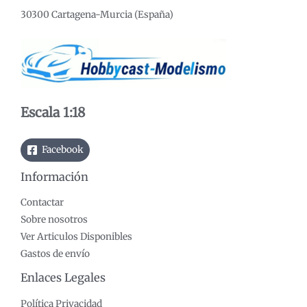
m
m
30300 Cartagena-Murcia (España)
í
á
n
x
i
i
m
m
o
o
Escala 1:18
Facebook
Información
Contactar
Sobre nosotros
Ver Articulos Disponibles
Gastos de envío
Enlaces Legales
Política Privacidad