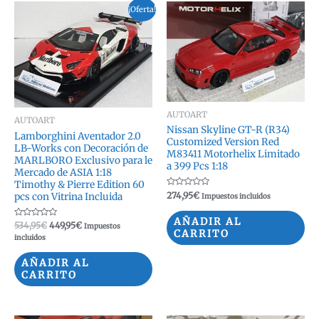
¡Oferta!
AUTOART
AUTOART
Nissan Skyline GT-R (R34)
Lamborghini Aventador 2.0
Customized Version Red
LB-Works con Decoración de
M83411 Motorhelix Limitado
MARLBORO Exclusivo para le
a 399 Pcs 1:18
Mercado de ASIA 1:18
Timothy & Pierre Edition 60
Valorado
274,95
€
pcs con Vitrina Incluida
Impuestos incluidos
con
0
de
AÑADIR AL
Valorado
El
El
534,95
€
449,95
€
5
Impuestos
con
CARRITO
precio
precio
incluidos
0
original
actual
de
5
era:
es:
AÑADIR AL
534,95€.
449,95€.
CARRITO