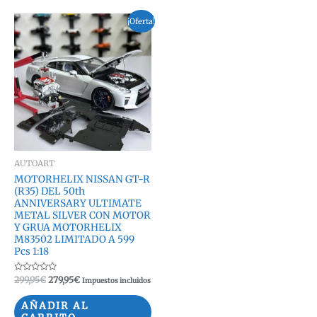
¡Oferta!
AUTOART
MOTORHELIX NISSAN GT-R
(R35) DEL 50th
ANNIVERSARY ULTIMATE
METAL SILVER CON MOTOR
Y GRUA MOTORHELIX
M83502 LIMITADO A 599
Pcs 1:18
Valorado
El
El
299,95
€
279,95
€
Impuestos incluidos
con
precio
precio
0
original
actual
de
AÑADIR AL
5
era:
es: