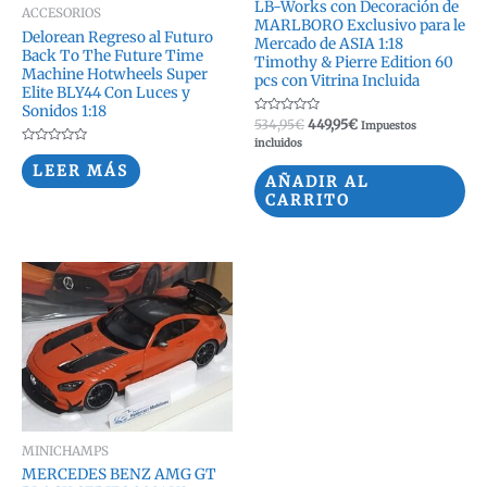
LB-Works con Decoración de
ACCESORIOS
MARLBORO Exclusivo para le
Delorean Regreso al Futuro
Mercado de ASIA 1:18
Back To The Future Time
Timothy & Pierre Edition 60
Machine Hotwheels Super
pcs con Vitrina Incluida
Elite BLY44 Con Luces y
Sonidos 1:18
Valorado
El
El
534,95
€
449,95
€
Impuestos
con
precio
precio
incluidos
0
Valorado
original
actual
de
con
LEER MÁS
5
era:
es:
0
AÑADIR AL
de
534,95€.
449,95€.
CARRITO
5
MINICHAMPS
MERCEDES BENZ AMG GT