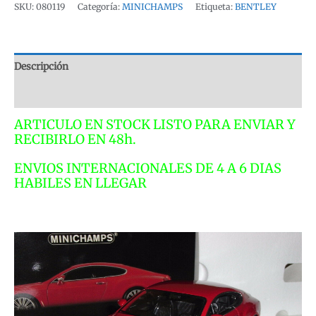
GT
SKU:
080119
Categoría:
MINICHAMPS
Etiqueta:
BENTLEY
2008
RED
MINICHAMPS
Descripción
1:18
cantidad
Valoraciones (0)
ARTICULO EN STOCK LISTO PARA ENVIAR Y
RECIBIRLO EN 48h.
ENVIOS INTERNACIONALES DE 4 A 6 DIAS
HABILES EN LLEGAR