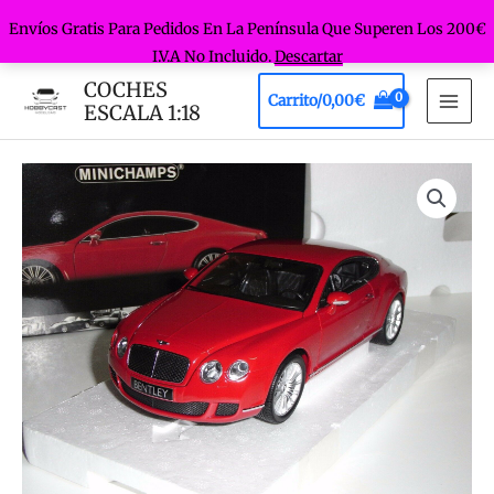
Envíos Gratis Para Pedidos En La Península Que Superen Los 200€
I.V.A No Incluido.
Descartar
Ir
COCHES
Carrito/
0,00
€
al
ESCALA 1:18
MAI
contenido
MEN