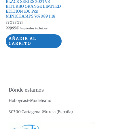
BLACK SERIES 2021 V8
BITURBO ORANGE LIMITED
EDITION 100 Pcs
MINICHAMPS 767089 1:18
Valorado
229,95
€
Impuestos incluidos
con
0
de
AÑADIR AL
5
CARRITO
Dónde estamos
Hobbycast-Modelismo
30300 Cartagena-Murcia (España)