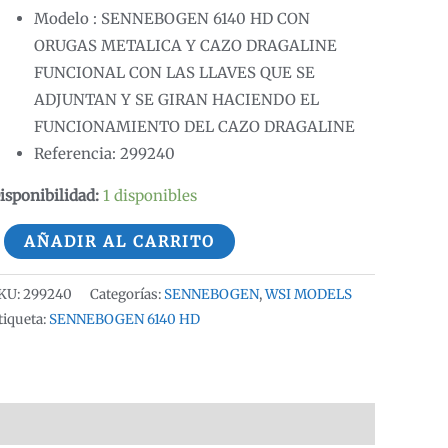
Modelo : SENNEBOGEN 6140 HD CON
ORUGAS METALICA Y CAZO DRAGALINE
FUNCIONAL CON LAS LLAVES QUE SE
ADJUNTAN Y SE GIRAN HACIENDO EL
FUNCIONAMIENTO DEL CAZO DRAGALINE
Referencia: 299240
isponibilidad:
1 disponibles
ENNEBOGEN
AÑADIR AL CARRITO
140
D
KU:
299240
Categorías:
SENNEBOGEN
,
WSI MODELS
ON
tiqueta:
SENNEBOGEN 6140 HD
AZO
RAGALINE
OS
ODELS