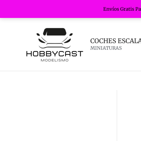
Envíos Gratis P
Ir
al
contenido
COCHES ESCALA 
MINIATURAS