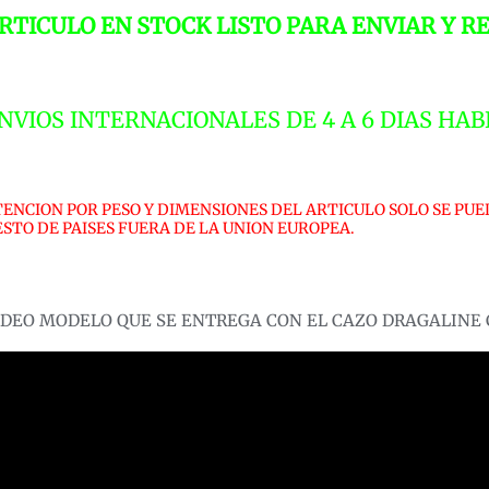
C
RTICULO EN STOCK LISTO PARA ENVIAR Y RE
2
1
c
NVIOS INTERNACIONALES DE 4 A 6 DIAS HAB
TENCION POR PESO Y DIMENSIONES DEL ARTICULO SOLO SE PUE
ESTO DE PAISES FUERA DE LA UNION EUROPEA.
IDEO MODELO QUE SE ENTREGA CON EL CAZO DRAGALINE