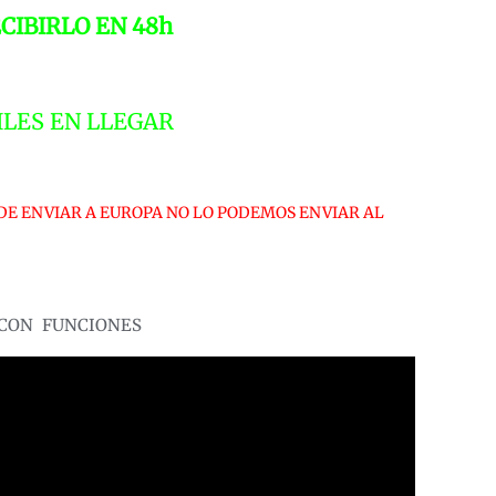
ONRAD
CIBIRLO EN 48h
99240
:50
antidad
ILES EN LLEGAR
DE ENVIAR A EUROPA NO LO PODEMOS ENVIAR AL
 CON FUNCIONES