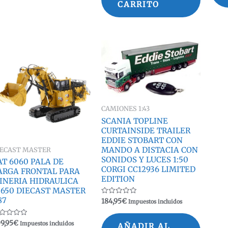
CARRITO
CAMIONES 1:43
SCANIA TOPLINE
CURTAINSIDE TRAILER
EDDIE STOBART CON
MANDO A DISTACIA CON
IECAST MASTER
SONIDOS Y LUCES 1:50
AT 6060 PALA DE
CORGI CC12936 LIMITED
ARGA FRONTAL PARA
EDITION
INERIA HIDRAULICA
5650 DIECAST MASTER
87
Valorado
184,95
€
Impuestos incluidos
con
0
de
lorado
9,95
€
Impuestos incluidos
5
AÑADIR AL
n