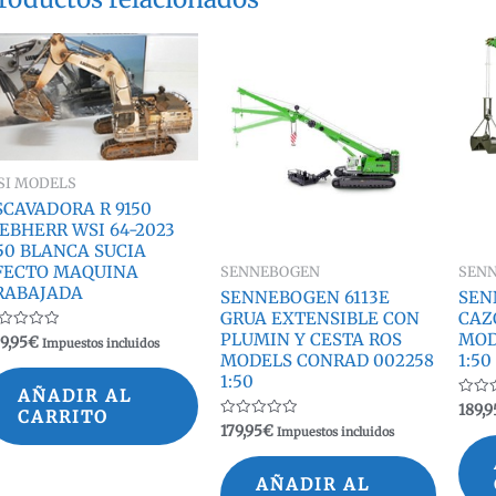
SI MODELS
SCAVADORA R 9150
IEBHERR WSI 64-2023
:50 BLANCA SUCIA
FECTO MAQUINA
SENNEBOGEN
SEN
RABAJADA
SENNEBOGEN 6113E
SEN
GRUA EXTENSIBLE CON
CAZ
PLUMIN Y CESTA ROS
MOD
lorado
9,95
€
Impuestos incluidos
n
MODELS CONRAD 002258
1:50
1:50
AÑADIR AL
Valor
189,9
CARRITO
con
Valorado
179,95
€
Impuestos incluidos
0
con
de
0
5
de
5
AÑADIR AL