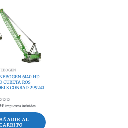
NEBOGEN
NEBOGEN 6140 HD
O CUBETA ROS
ELS CONRAD 299241
ado
5
€
Impuestos incluidos
AÑADIR AL
CARRITO