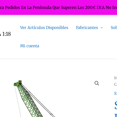
ara Pedidos En La Península Que Superen Los 200€ I.V.A No In
Ver Artículos Disponibles
Fabricantes
Sob
1:18
Mi cuenta
I
C
S