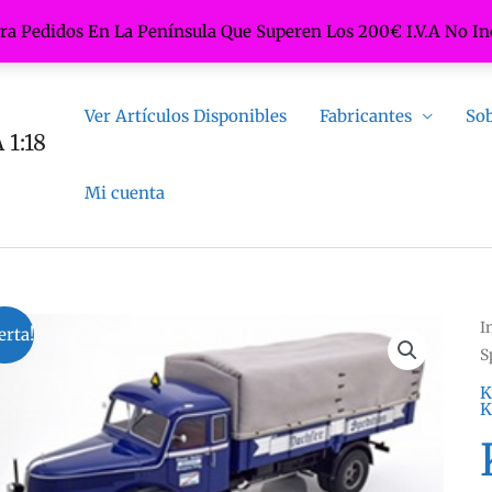
ara Pedidos En La Península Que Superen Los 200€ I.V.A No In
Ver Artículos Disponibles
Fabricantes
Sob
1:18
Mi cuenta
I
erta!
S
K
K