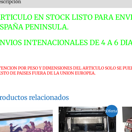
scripción
Valoraciones (0)
R
1
RTICULO EN STOCK LISTO PARA ENVI
L
SPAÑA PENINSULA.
E
c
NVIOS INTENACIONALES DE 4 A 6 DI
TENCION POR PESO Y DIMENSIONES DEL ARTICULO SOLO SE PUE
ESTO DE PAISES FUERA DE LA UNION EUROPEA.
roductos relacionados
¡Oferta!