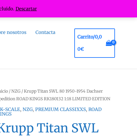
cluido.
Descartar
re nosotros
Contacta
Carrito/
0,0
0
€
nicio
/
NZG
/ Krupp Titan SWL 80 1950-1954 Dachser
pedition ROAD KINGS RK180132 1:18 LIMITED EDITION
K-SCALE
,
NZG
,
PREMIUM CLASSIXXS
,
ROAD
INGS
Krupp Titan SWL