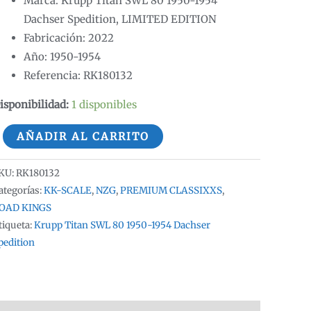
Marca: Krupp Titan SWL 80 1950-1954
Dachser Spedition, LIMITED EDITION
Fabricación: 2022
Año: 1950-1954
Referencia: RK180132
isponibilidad:
1 disponibles
rupp
AÑADIR AL CARRITO
itan
WL
KU:
RK180132
0
ategorías:
KK-SCALE
,
NZG
,
PREMIUM CLASSIXXS
,
950-
OAD KINGS
tiqueta:
Krupp Titan SWL 80 1950-1954 Dachser
954
pedition
achser
pedition
OAD
INGS