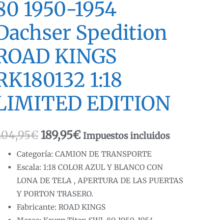
80 1950-1954
Dachser Spedition
ROAD KINGS
RK180132 1:18
LIMITED EDITION
El
El
204,95
€
189,95
€
Impuestos incluidos
precio
precio
Categoría: CAMION DE TRANSPORTE
Escala: 1:18 COLOR AZUL Y BLANCO CON
original
actual
LONA DE TELA , APERTURA DE LAS PUERTAS
era:
es:
Y PORTON TRASERO.
Fabricante: ROAD KINGS
204,95€.
189,95€.