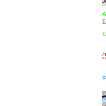
De
A
E
E
A
R
P