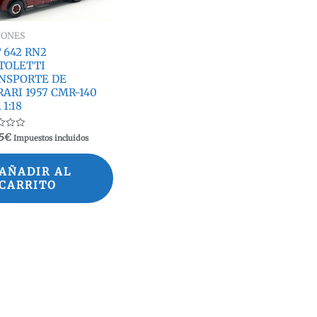
IONES
 642 RN2
TOLETTI
NSPORTE DE
ARI 1957 CMR-140
1:18
ado
5
€
Impuestos incluidos
AÑADIR AL
CARRITO