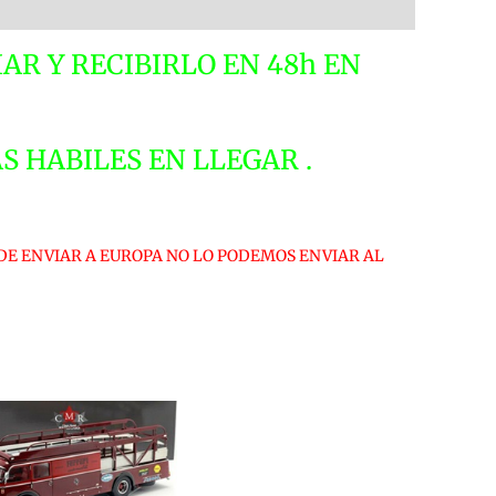
K180132
:18
AR Y RECIBIRLO EN 48h EN
IMITED
DITION
antidad
AS HABILES EN LLEGAR .
DE ENVIAR A EUROPA NO LO PODEMOS ENVIAR AL