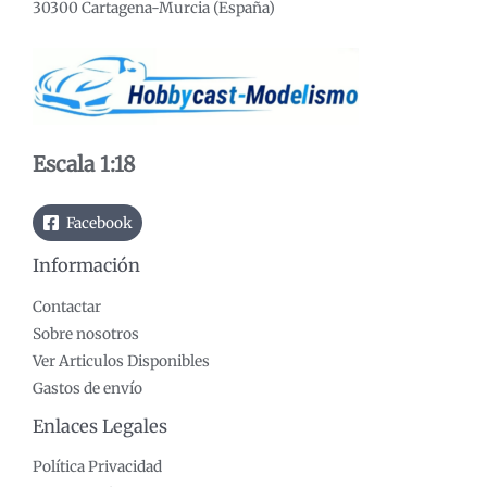
30300 Cartagena-Murcia (España)
í
á
n
x
i
i
m
m
o
o
Escala 1:18
Facebook
Información
Contactar
Sobre nosotros
Ver Articulos Disponibles
Gastos de envío
Enlaces Legales
Política Privacidad