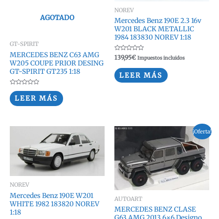
NOREV
AGOTADO
Mercedes Benz 190E 2.3 16v
W201 BLACK METALLIC
1984 183830 NOREV 1:18
GT-SPIRIT
MERCEDES BENZ C63 AMG
Valorado
139,95
€
Impuestos incluidos
con
W205 COUPE PRIOR DESING
0
GT-SPIRIT GT235 1:18
de
LEER MÁS
5
Valorado
con
LEER MÁS
0
de
5
¡Oferta!
NOREV
Mercedes Benz 190E W201
AUTOART
WHITE 1982 183820 NOREV
MERCEDES BENZ CLASE
1:18
G63 AMG 2013 6×6 Designo