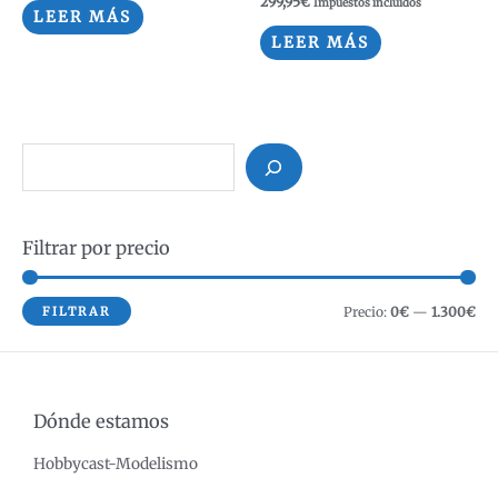
299,95
€
Impuestos incluidos
con
con
LEER MÁS
0
0
de
de
LEER MÁS
5
5
B
u
s
Filtrar por precio
c
a
r
P
P
FILTRAR
Precio:
0€
—
1.300€
r
r
e
e
c
c
Dónde estamos
i
i
Hobbycast-Modelismo
o
o
m
m