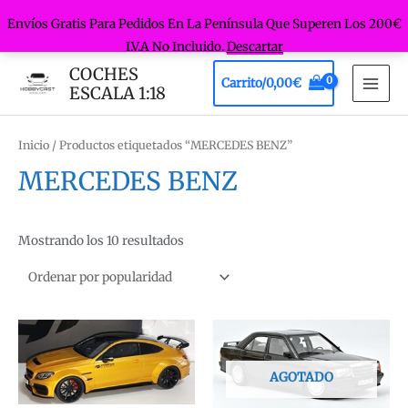
Envíos Gratis Para Pedidos En La Península Que Superen Los 200€
I.V.A No Incluido.
Descartar
Ir
COCHES
Carrito/
0,00
€
al
ESCALA 1:18
MAI
contenido
MEN
Inicio
/ Productos etiquetados “MERCEDES BENZ”
MERCEDES BENZ
Ordenado
Mostrando los 10 resultados
por
popularidad
AGOTADO