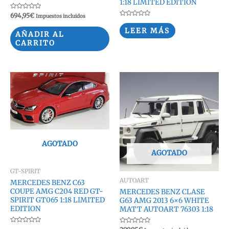
1:18 LIMITED EDITION
Valorado
694,95
€
Impuestos incluidos
con
Valorado
0
con
LEER MÁS
de
0
AÑADIR AL
5
de
CARRITO
5
AGOTADO
AGOTADO
GT-SPIRIT
AUTOART
MERCEDES BENZ C63
COUPE AMG C204 RED GT-
MERCEDES BENZ CLASE
SPIRIT GT065 1:18 LIMITED
G63 AMG 2013 6×6 WHITE
EDITION
MATT AUTOART 76303 1:18
Valorado
Valorado