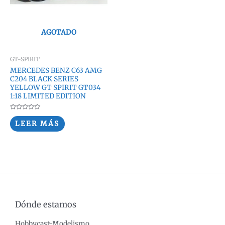
AGOTADO
GT-SPIRIT
MERCEDES BENZ C63 AMG
C204 BLACK SERIES
YELLOW GT SPIRIT GT034
1:18 LIMITED EDITION
Valorado
con
LEER MÁS
0
de
5
Dónde estamos
Hobbycast-Modelismo