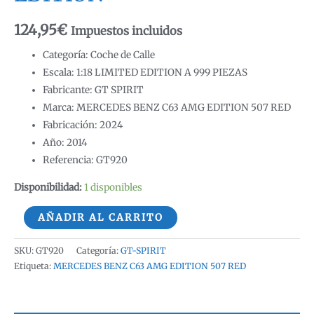
124,95
€
Impuestos incluidos
Categoría: Coche de Calle
Escala: 1:18 LIMITED EDITION A 999 PIEZAS
Fabricante: GT SPIRIT
Marca: MERCEDES BENZ C63 AMG EDITION 507 RED
Fabricación: 2024
Año: 2014
Referencia: GT920
Disponibilidad:
1 disponibles
MERCEDES
AÑADIR AL CARRITO
BENZ
C63
SKU:
GT920
Categoría:
GT-SPIRIT
AMG
Etiqueta:
MERCEDES BENZ C63 AMG EDITION 507 RED
EDITION
507