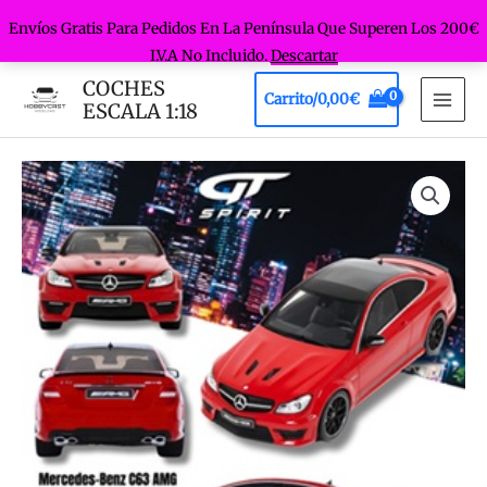
Envíos Gratis Para Pedidos En La Península Que Superen Los 200€
I.V.A No Incluido.
Descartar
Ir
COCHES
Carrito/
0,00
€
al
ESCALA 1:18
MAI
contenido
MEN