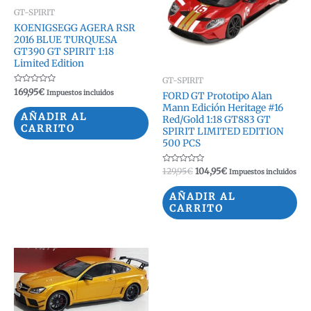
GT-SPIRIT
KOENIGSEGG AGERA RSR
2016 BLUE TURQUESA
GT390 GT SPIRIT 1:18
Limited Edition
GT-SPIRIT
Valorado
169,95
€
Impuestos incluidos
FORD GT Prototipo Alan
con
0
Mann Edición Heritage #16
de
AÑADIR AL
Red/Gold 1:18 GT883 GT
5
CARRITO
SPIRIT LIMITED EDITION
500 PCS
Valorado
El
El
129,95
€
104,95
€
Impuestos incluidos
con
precio
precio
0
original
actual
de
AÑADIR AL
5
era:
es:
CARRITO
129,95€.
104,95€.