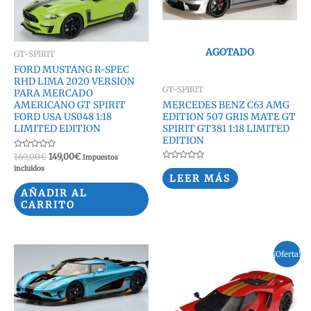
AGOTADO
GT-SPIRIT
FORD MUSTANG R-SPEC
RHD LIMA 2020 VERSION
GT-SPIRIT
PARA MERCADO
MERCEDES BENZ C63 AMG
AMERICANO GT SPIRIT
EDITION 507 GRIS MATE GT
FORD USA US048 1:18
SPIRIT GT381 1:18 LIMITED
LIMITED EDITION
EDITION
Valorado
El
El
169,00
€
149,00
€
Impuestos
con
precio
precio
Valorado
incluidos
0
con
LEER MÁS
original
actual
de
0
5
era:
es:
de
AÑADIR AL
5
169,00€.
149,00€.
CARRITO
¡Oferta!