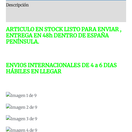
2014
Descripción
RED
Valoraciones (0)
GT
SPIRIT
ARTICULO EN STOCK LISTO PARA ENVIAR ,
GT920
ENTREGA EN 48h DENTRO DE ESPAÑA
1:18
PENÍNSULA.
LIMITED
EDITION
cantidad
ENVIOS INTERNACIONALES DE 4 a 6 DIAS
HÁBILES EN LLEGAR