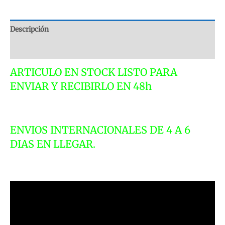
SILVER
METALLIC
LCD18020-
Descripción
SI
Valoraciones (0)
CON
PLATAFORMA
ARTICULO EN STOCK LISTO PARA
ELEVADORA
ENVIAR Y RECIBIRLO EN 48h
LCD
MODELS
1:18
cantidad
ENVIOS INTERNACIONALES DE 4 A 6
DIAS EN LLEGAR.