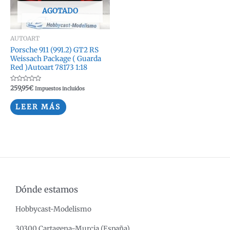
AGOTADO
AUTOART
Porsche 911 (991.2) GT2 RS
Weissach Package ( Guarda
Red )Autoart 78173 1:18
Valorado
259,95
€
Impuestos incluidos
con
0
de
LEER MÁS
5
Dónde estamos
Hobbycast-Modelismo
30300 Cartagena-Murcia (España)