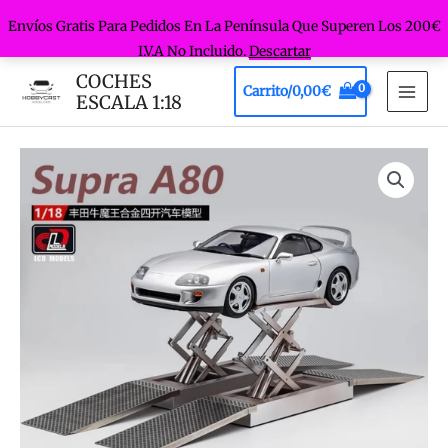
Envíos Gratis Para Pedidos En La Península Que Superen Los 200€
I.V.A No Incluido.
Descartar
Ir
COCHES
Carrito/
0,00
€
al
ESCALA 1:18
MAI
contenido
MEN