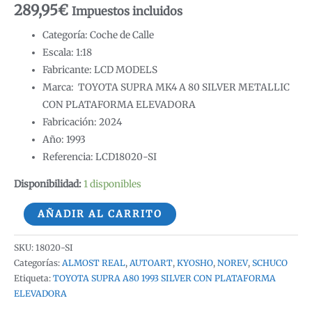
289,95
€
Impuestos incluidos
Categoría: Coche de Calle
Escala: 1:18
Fabricante: LCD MODELS
Marca: TOYOTA SUPRA MK4 A 80 SILVER METALLIC
CON PLATAFORMA ELEVADORA
Fabricación: 2024
Año: 1993
Referencia: LCD18020-SI
Disponibilidad:
1 disponibles
LCD
AÑADIR AL CARRITO
TOYOTA
SUPRA
SKU:
18020-SI
A80
Categorías:
ALMOST REAL
,
AUTOART
,
KYOSHO
,
NOREV
,
SCHUCO
Etiqueta:
TOYOTA SUPRA A80 1993 SILVER CON PLATAFORMA
MK4
ELEVADORA
1993