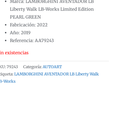
era:
es:
Marca: LAMBORGHINI AVENTADOR LB
Liberty Walk LB-Works Limited Edition
299,00€.
289,00€.
PEARL GREEN
Fabricación: 2022
Año: 2019
Referencia: AA79243
in existencias
KU:
79243
Categoría:
AUTOART
tiqueta:
LAMBORGHINI AVENTADOR LB Liberty Walk
B-Works