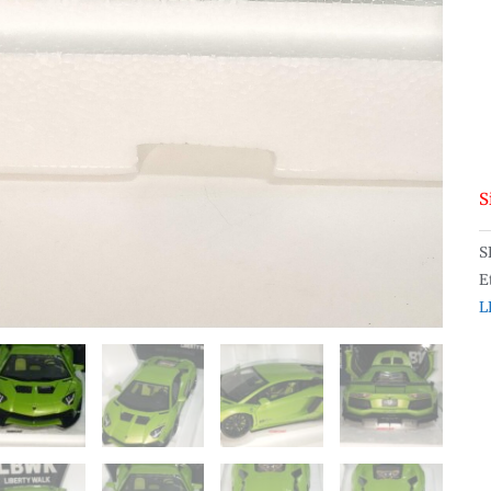
S
S
E
L