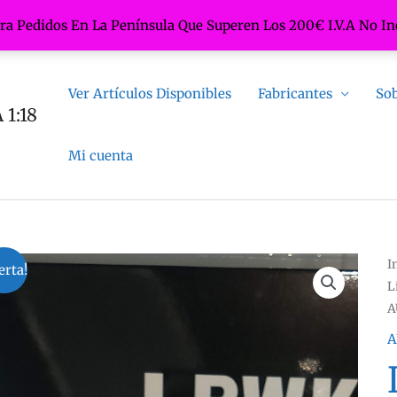
ara Pedidos En La Península Que Superen Los 200€ I.V.A No In
Ver Artículos Disponibles
Fabricantes
Sob
1:18
Mi cuenta
I
erta!
L
A
A