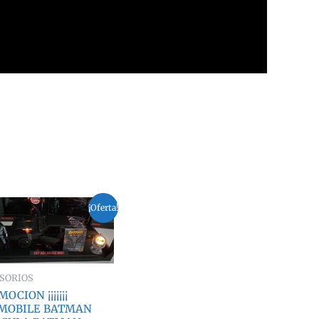
¡Oferta!
SORIOS
OCION ¡¡¡¡¡¡¡
MOBILE BATMAN