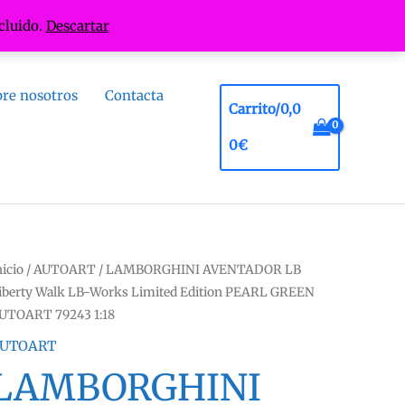
cluido.
Descartar
re nosotros
Contacta
Carrito/
0,0
0
€
nicio
/
AUTOART
/ LAMBORGHINI AVENTADOR LB
iberty Walk LB-Works Limited Edition PEARL GREEN
UTOART 79243 1:18
UTOART
LAMBORGHINI