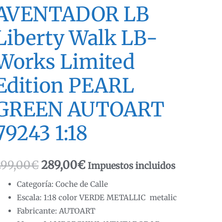
AVENTADOR LB
Liberty Walk LB-
Works Limited
Edition PEARL
GREEN AUTOART
79243 1:18
El
El
299,00
€
289,00
€
Impuestos incluidos
precio
precio
Categoría: Coche de Calle
Escala: 1:18 color VERDE METALLIC metalic
original
actual
Fabricante: AUTOART