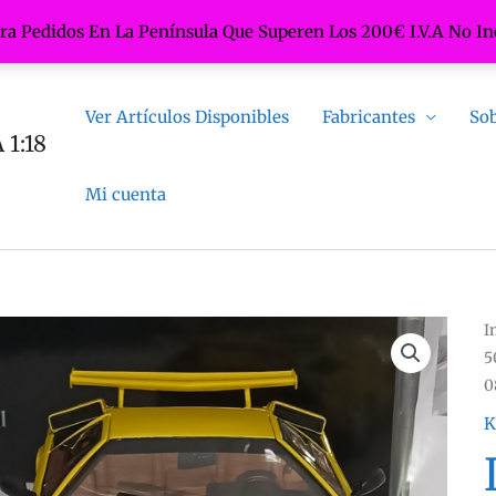
ara Pedidos En La Península Que Superen Los 200€ I.V.A No In
Ver Artículos Disponibles
Fabricantes
Sob
1:18
Mi cuenta
I
5
0
K