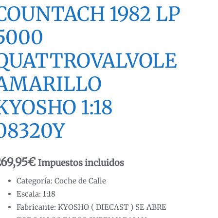
COUNTACH 1982 LP
5000
QUATTROVALVOLE
AMARILLO
KYOSHO 1:18
08320Y
269,95
€
Impuestos incluidos
Categoría: Coche de Calle
Escala: 1:18
Fabricante: KYOSHO ( DIECAST ) SE ABRE