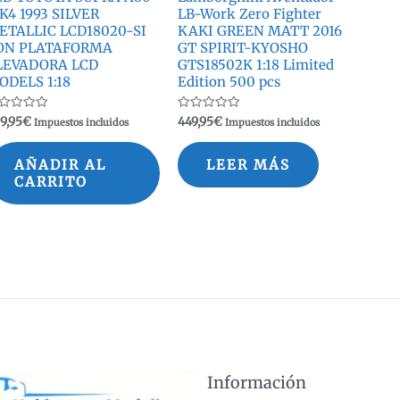
K4 1993 SILVER
LB-Work Zero Fighter
ETALLIC LCD18020-SI
KAKI GREEN MATT 2016
ON PLATAFORMA
GT SPIRIT-KYOSHO
LEVADORA LCD
GTS18502K 1:18 Limited
ODELS 1:18
Edition 500 pcs
lorado
Valorado
9,95
€
449,95
€
Impuestos incluidos
Impuestos incluidos
n
con
0
de
5
AÑADIR AL
LEER MÁS
CARRITO
Información