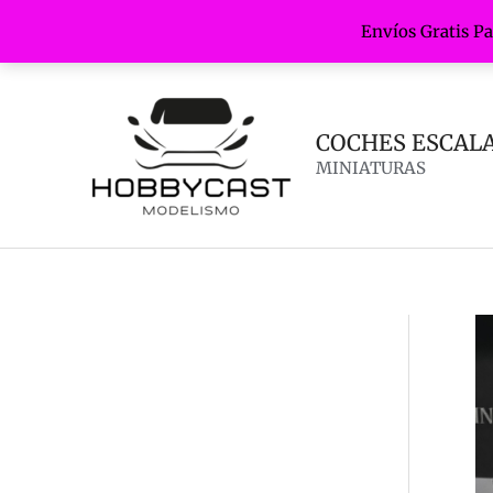
Envíos Gratis P
Ir
al
contenido
COCHES ESCALA 
MINIATURAS