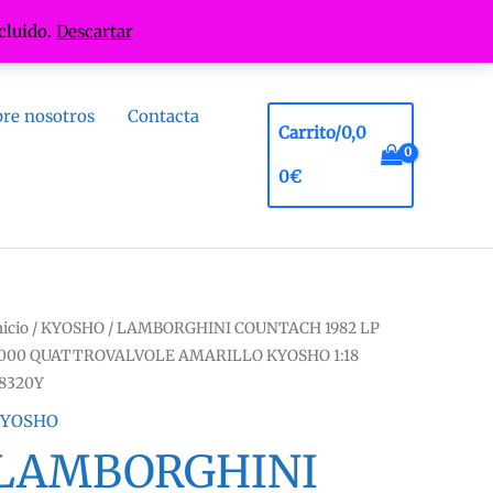
cluido.
Descartar
re nosotros
Contacta
Carrito/
0,0
0
€
nicio
/
KYOSHO
/ LAMBORGHINI COUNTACH 1982 LP
000 QUATTROVALVOLE AMARILLO KYOSHO 1:18
8320Y
YOSHO
LAMBORGHINI