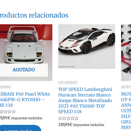
roductos relacionados
AGOTADO
GT-SPIRIT
YOSHO
AUT
TOP SPEED Lamborghini
ERRARI F40 Pearl White
MOT
Huracan Sterrato Bianco
8416PW-G KYOSHO –
GT-R
Asopo Blanco Metalizado
R 1:18
ANN
2023 #63 TS0610 TOP
ULT
SPEED 1:18
SIL
lorado
9,95
€
Impuestos incluidos
n
GRU
Valorado
219,95
€
Impuestos incluidos
M83
con
0