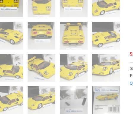
S
S
E
Q