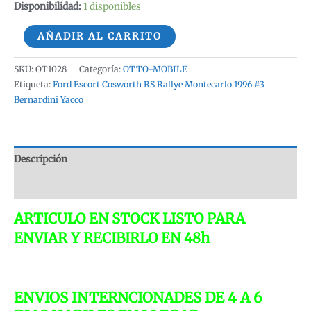
Disponibilidad:
1 disponibles
Ford
AÑADIR AL CARRITO
Escort
Cosworth
SKU:
OT1028
Categoría:
OTTO-MOBILE
RS
Etiqueta:
Ford Escort Cosworth RS Rallye Montecarlo 1996 #3
Bernardini Yacco
Rallye
Montecarlo
1996
#3
Descripción
Bernardini
Valoraciones (0)
Yacco
OT1028
ARTICULO EN STOCK LISTO PARA
1:18
ENVIAR Y RECIBIRLO EN 48h
otto-
mobile
Limited
Edition
ENVIOS INTERNCIONADES DE 4 A 6
a