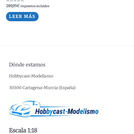
Valorado
289,95
€
Impuestos incluidos
con
0
de
LEER MÁS
5
Dónde estamos
Hobbycast-Modelismo
30300 Cartagena-Murcia (España)
Escala 1:18