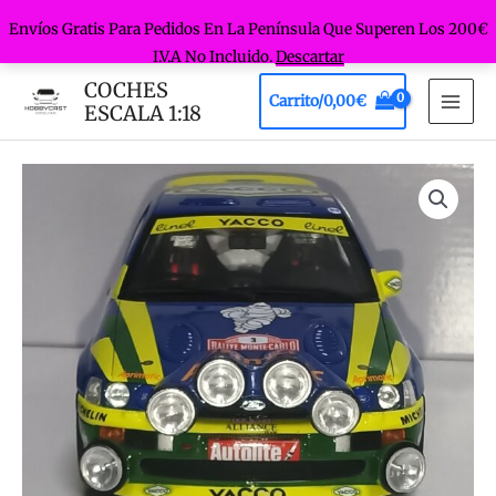
Envíos Gratis Para Pedidos En La Península Que Superen Los 200€
I.V.A No Incluido.
Descartar
Ir
COCHES
Carrito/
0,00
€
al
ESCALA 1:18
MAI
contenido
MEN