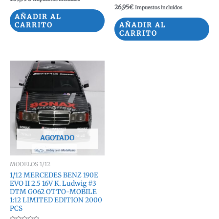
con
Valorado
26,95
€
Impuestos incluidos
0
con
de
AÑADIR AL
0
5
de
CARRITO
AÑADIR AL
5
CARRITO
AGOTADO
MODELOS 1/12
1/12 MERCEDES BENZ 190E
EVO II 2.5 16V K. Ludwig #3
DTM G062 OTTO-MOBILE
1:12 LIMITED EDITION 2000
PCS