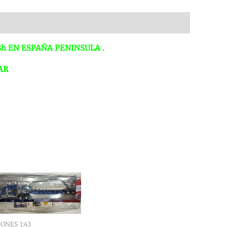
NGIN
TEWART
ATE
8h EN ESPAÑA PENINSULA .
:43
LTAYA
GAR
antidad
ONES 1:43