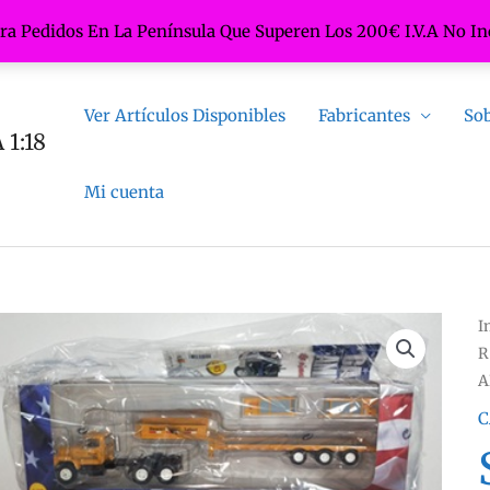
ara Pedidos En La Península Que Superen Los 200€ I.V.A No In
Ver Artículos Disponibles
Fabricantes
Sob
1:18
Mi cuenta
I
R
A
C