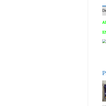
De
A
E
P