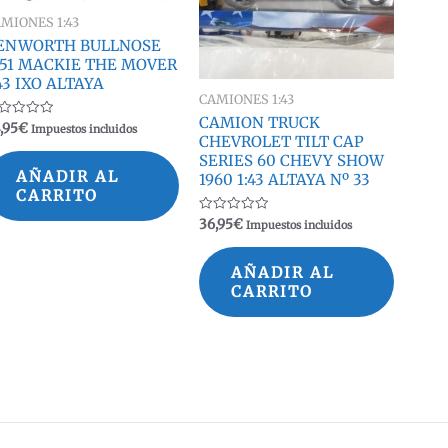
MIONES 1:43
ENWORTH BULLNOSE
951 MACKIE THE MOVER
43 IXO ALTAYA
CAMIONES 1:43
CAMION TRUCK
lorado
,95
€
Impuestos incluidos
n
CHEVROLET TILT CAP
SERIES 60 CHEVY SHOW
AÑADIR AL
1960 1:43 ALTAYA Nº 33
CARRITO
Valorado
36,95
€
Impuestos incluidos
con
0
de
5
AÑADIR AL
CARRITO