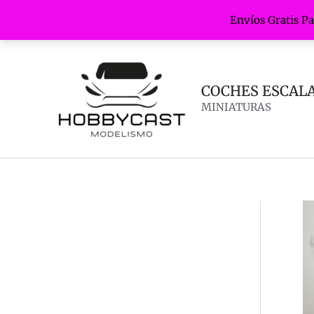
Envíos Gratis P
Ir
al
contenido
COCHES ESCALA 
MINIATURAS