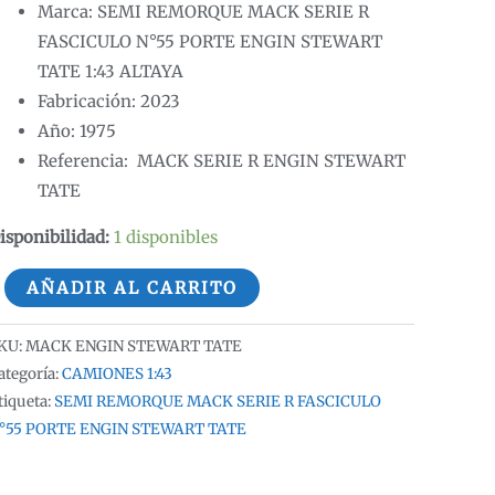
Marca: SEMI REMORQUE MACK SERIE R
FASCICULO N°55 PORTE ENGIN STEWART
TATE 1:43 ALTAYA
Fabricación: 2023
Año: 1975
Referencia: MACK SERIE R ENGIN STEWART
TATE
isponibilidad:
1 disponibles
EMI
AÑADIR AL CARRITO
EMORQUE
ACK
KU:
MACK ENGIN STEWART TATE
ERIE
ategoría:
CAMIONES 1:43
tiqueta:
SEMI REMORQUE MACK SERIE R FASCICULO
°55 PORTE ENGIN STEWART TATE
ASCICULO
°55
ORTE