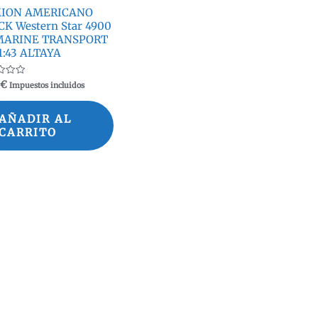
ION AMERICANO
K Western Star 4900
MARINE TRANSPORT
1:43 ALTAYA
ado
€
Impuestos incluidos
AÑADIR AL
CARRITO