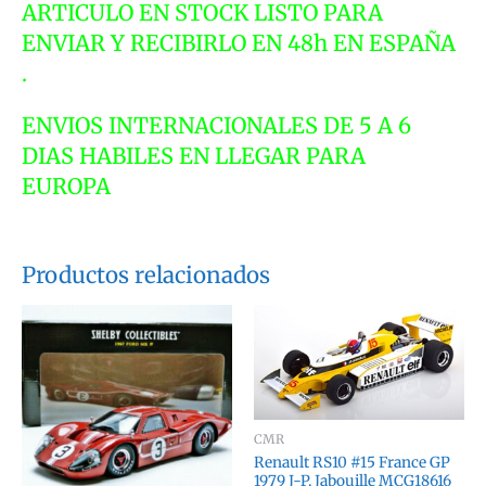
ARTICULO EN STOCK LISTO PARA
cantidad
ENVIAR Y RECIBIRLO EN 48h EN ESPAÑA
.
ENVIOS INTERNACIONALES DE 5 A 6
DIAS HABILES EN LLEGAR PARA
EUROPA
Productos relacionados
CMR
Renault RS10 #15 France GP
1979 J-P. Jabouille MCG18616