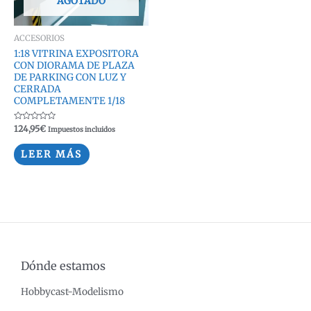
AGOTADO
ACCESORIOS
1:18 VITRINA EXPOSITORA
CON DIORAMA DE PLAZA
DE PARKING CON LUZ Y
CERRADA
COMPLETAMENTE 1/18
Valorado
124,95
€
Impuestos incluidos
con
0
de
LEER MÁS
5
Dónde estamos
Hobbycast-Modelismo