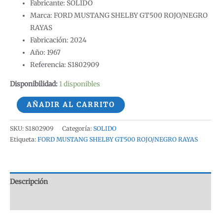
Fabricante: SOLIDO
Marca: FORD MUSTANG SHELBY GT500 ROJO/NEGRO
RAYAS
Fabricación: 2024
Año: 1967
Referencia: S1802909
Disponibilidad:
1 disponibles
FORD
AÑADIR AL CARRITO
MUSTANG
SHELBY
SKU:
S1802909
Categoría:
SOLIDO
GT500
Etiqueta:
FORD MUSTANG SHELBY GT500 ROJO/NEGRO RAYAS
1967
ROJO/NEGRO
RAYAS
Descripción
SOLIDO
Valoraciones (0)
S1802909
1:18