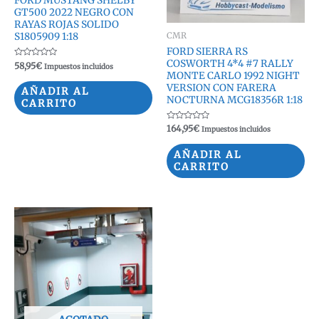
FORD MUSTANG SHELBY
GT500 2022 NEGRO CON
RAYAS ROJAS SOLIDO
CMR
S1805909 1:18
FORD SIERRA RS
COSWORTH 4*4 #7 RALLY
Valorado
58,95
€
Impuestos incluidos
con
MONTE CARLO 1992 NIGHT
0
VERSION CON FARERA
de
AÑADIR AL
5
NOCTURNA MCG18356R 1:18
CARRITO
Valorado
164,95
€
Impuestos incluidos
con
0
de
AÑADIR AL
5
CARRITO