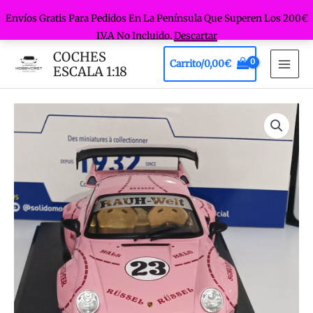
Envíos Gratis Para Pedidos En La Península Que Superen Los 200€
I.V.A No Incluido.
Descartar
Ir
COCHES
Carrito/
0,00
€
al
ESCALA 1:18
MAI
contenido
MEN