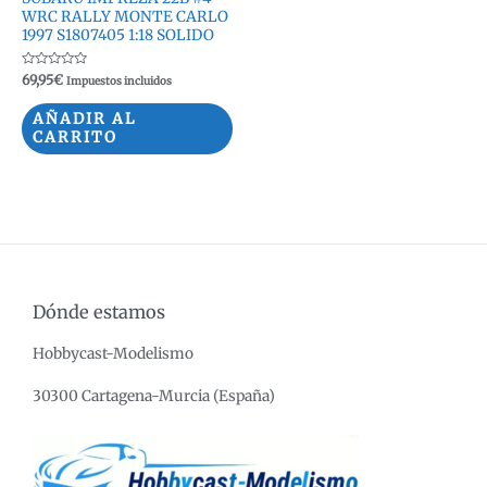
WRC RALLY MONTE CARLO
1997 S1807405 1:18 SOLIDO
Valorado
69,95
€
Impuestos incluidos
con
0
de
AÑADIR AL
5
CARRITO
Dónde estamos
Hobbycast-Modelismo
30300 Cartagena-Murcia (España)