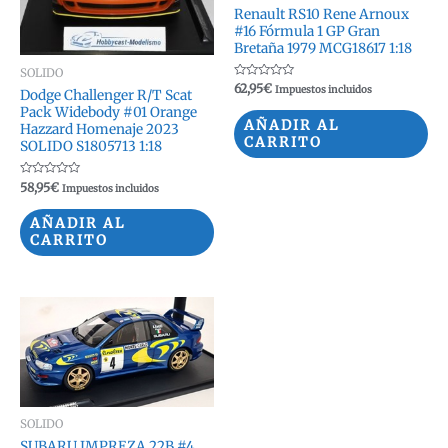
Renault RS10 Rene Arnoux
#16 Fórmula 1 GP Gran
Bretaña 1979 MCG18617 1:18
SOLIDO
Valorado
62,95
€
Impuestos incluidos
Dodge Challenger R/T Scat
con
0
Pack Widebody #01 Orange
de
AÑADIR AL
Hazzard Homenaje 2023
5
CARRITO
SOLIDO S1805713 1:18
Valorado
58,95
€
Impuestos incluidos
con
0
de
AÑADIR AL
5
CARRITO
SOLIDO
SUBARU IMPREZA 22B #4