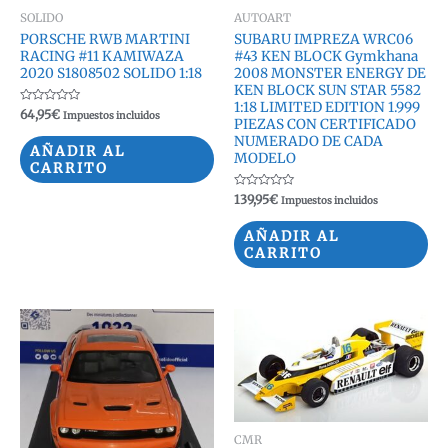
SOLIDO
AUTOART
PORSCHE RWB MARTINI
SUBARU IMPREZA WRC06
RACING #11 KAMIWAZA
#43 KEN BLOCK Gymkhana
2020 S1808502 SOLIDO 1:18
2008 MONSTER ENERGY DE
KEN BLOCK SUN STAR 5582
1:18 LIMITED EDITION 1.999
Valorado
64,95
€
Impuestos incluidos
PIEZAS CON CERTIFICADO
con
0
NUMERADO DE CADA
de
AÑADIR AL
5
MODELO
CARRITO
Valorado
139,95
€
Impuestos incluidos
con
0
de
AÑADIR AL
5
CARRITO
CMR