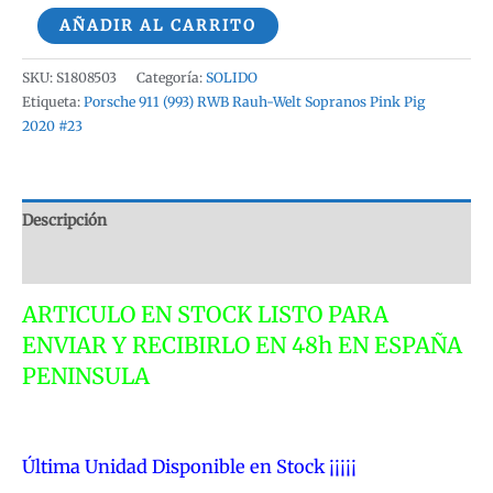
Porsche
AÑADIR AL CARRITO
911
(993)
SKU:
S1808503
Categoría:
SOLIDO
RWB
Etiqueta:
Porsche 911 (993) RWB Rauh-Welt Sopranos Pink Pig
2020 #23
Rauh-
Welt
Sopranos
Pink
Descripción
Pig
Valoraciones (0)
2020
#23
ARTICULO EN STOCK LISTO PARA
Solido
ENVIAR Y RECIBIRLO EN 48h EN ESPAÑA
S1808503
PENINSULA
1:18
cantidad
Última Unidad Disponible en Stock ¡¡¡¡¡