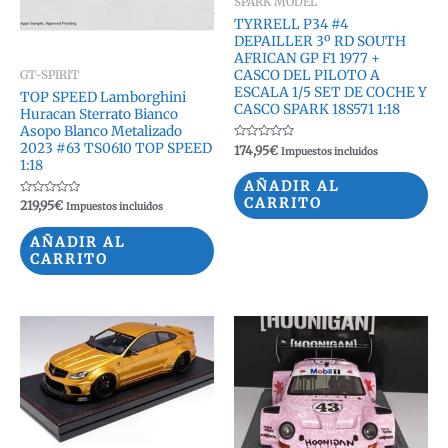
SPARK MODEL
TYRRELL P34 #4
DEPAILLER 3º RD SOUTH
AFRICAN GP F1 1977 +
CASCO DEL PILOTO A
GT-SPIRIT
ESCALA 1/5 SET DE COCHE Y
TOP SPEED Lamborghini
CASCO SPARK 18S571 1:18
Huracan Sterrato Bianco
Asopo Blanco Metalizado
2023 #63 TS0610 TOP SPEED
Valorado
174,95
€
Impuestos incluidos
con
1:18
0
de
AÑADIR AL
5
CARRITO
Valorado
219,95
€
Impuestos incluidos
con
0
de
AÑADIR AL
5
CARRITO