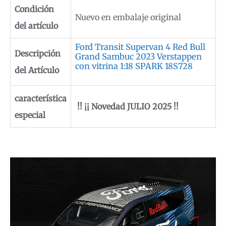
Condición
Nuevo en embalaje original
del artículo
Ford Transit Supervan 4 Red Bull
Descripción
Grand Sambuc 2023 Verstappen
con vitrina 1:18 SPARK 18S728
del Artículo
característica
!!
¡¡ Novedad JULIO 2025 !!
especial