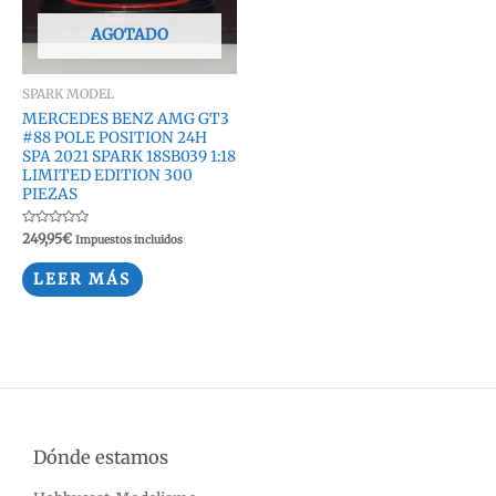
AGOTADO
SPARK MODEL
MERCEDES BENZ AMG GT3
#88 POLE POSITION 24H
SPA 2021 SPARK 18SB039 1:18
LIMITED EDITION 300
PIEZAS
Valorado
249,95
€
Impuestos incluidos
con
0
de
LEER MÁS
5
Dónde estamos