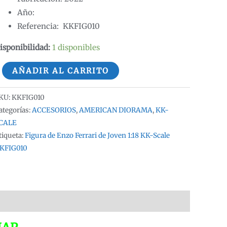
Año:
Referencia: KKFIG010
isponibilidad:
1 disponibles
igura
AÑADIR AL CARRITO
e
nzo
KU:
KKFIG010
errari
ategorías:
ACCESORIOS
,
AMERICAN DIORAMA
,
KK-
e
CALE
tiqueta:
Figura de Enzo Ferrari de Joven 1:18 KK-Scale
oven
KFIG010
:18
K-
cale
KFIG010
:18
antidad