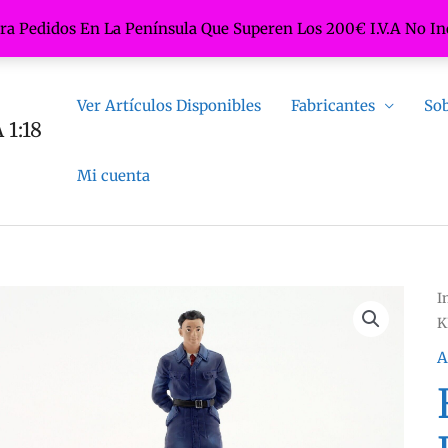
ara Pedidos En La Península Que Superen Los 200€ I.V.A No In
Ver Artículos Disponibles
Fabricantes
Sob
1:18
Mi cuenta
I
K
A