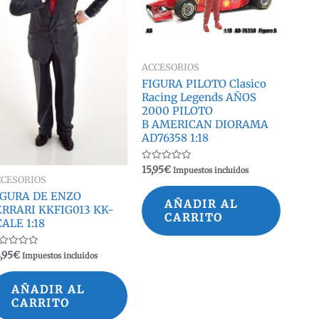
ACCESORIOS
FIGURA PILOTO Clasico
Racing Legends AÑOS
2000 PILOTO
B AMERICAN DIORAMA
AD76358 1:18
Valorado
15,95
€
Impuestos incluidos
con
CCESORIOS
0
de
IGURA DE ENZO
5
AÑADIR AL
ERRARI KKFIG013 KK-
CARRITO
ALE 1:18
lorado
,95
€
Impuestos incluidos
n
AÑADIR AL
CARRITO