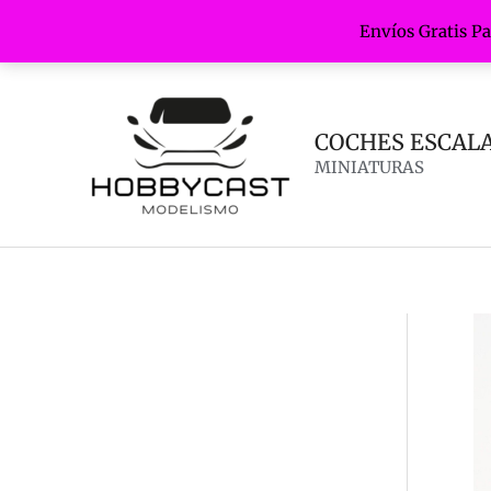
Envíos Gratis P
Ir
al
contenido
COCHES ESCALA 
MINIATURAS