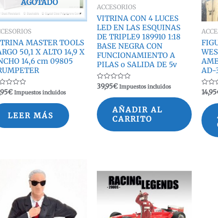
AGOTADO
ACCESORIOS
VITRINA CON 4 LUCES
LED EN LAS ESQUINAS
CCESORIOS
ACCE
DE TRIPLE9 189910 1:18
ITRINA MASTER TOOLS
FIG
BASE NEGRA CON
RGO 50,1 X ALTO 14,9 X
WES
FUNCIONAMIENTO A
NCHO 14,6 cm 09805
AME
PILAS o SALIDA DE 5v
RUMPETER
AD-3
Valorado
39,95
€
Impuestos incluidos
lorado
Valor
con
,95
€
14,95
Impuestos incluidos
n
con
0
0
de
de
5
AÑADIR AL
5
LEER MÁS
CARRITO