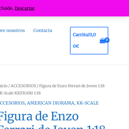
cluido.
Descartar
re nosotros
Contacta
Carrito/
0,0
0
€
nicio
/
ACCESORIOS
/ Figura de Enzo Ferrari de Joven 1:18
K-Scale KKFIG010 1:18
CCESORIOS
,
AMERICAN DIORAMA
,
KK-SCALE
Figura de Enzo