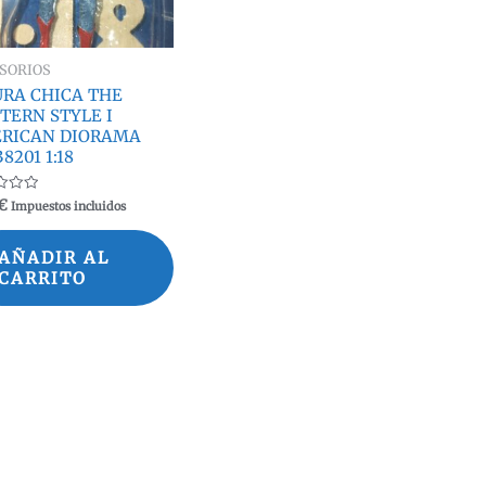
SORIOS
URA CHICA THE
TERN STYLE I
RICAN DIORAMA
8201 1:18
ado
€
Impuestos incluidos
AÑADIR AL
CARRITO