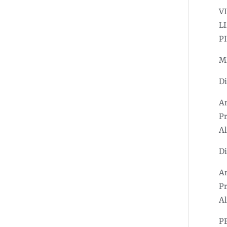
V
L
P
ME
Di
An
Pr
Al
Di
A
Pr
Al
P