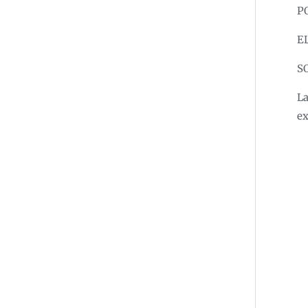
P
E
S
La
ex