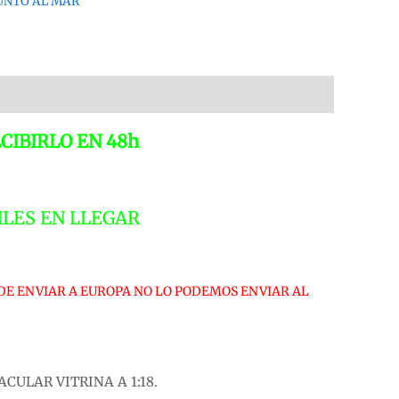
UNTO AL MAR
TLANTIC
0106
:18
IMITED
DITION
00
CIBIRLO EN 48h
IEZAS
antidad
ILES EN LLEGAR
DE ENVIAR A EUROPA NO LO PODEMOS ENVIAR AL
ULAR VITRINA A 1:18.