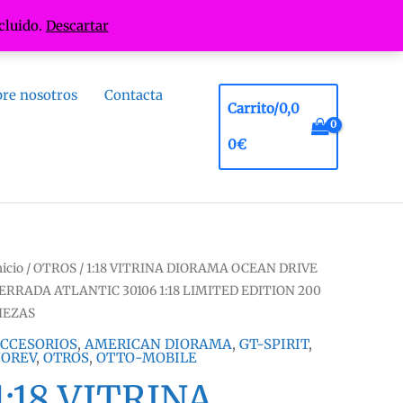
cluido.
Descartar
re nosotros
Contacta
Carrito/
0,0
0
€
nicio
/
OTROS
/ 1:18 VITRINA DIORAMA OCEAN DRIVE
ERRADA ATLANTIC 30106 1:18 LIMITED EDITION 200
IEZAS
CCESORIOS
,
AMERICAN DIORAMA
,
GT-SPIRIT
,
OREV
,
OTROS
,
OTTO-MOBILE
1:18 VITRINA