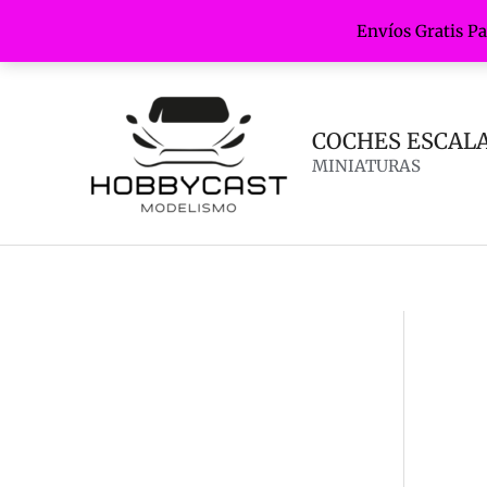
Envíos Gratis P
Ir
al
contenido
COCHES ESCALA 
MINIATURAS