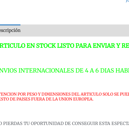
J
A
3
1
L
scripción
Valoraciones (0)
E
2
RTICULO EN STOCK LISTO PARA ENVIAR Y RE
P
c
NVIOS INTERNACIONALES DE 4 A 6 DIAS HAB
TENCION POR PESO Y DIMENSIONES DEL ARTICULO SOLO SE PUE
ESTO DE PAISES FUERA DE LA UNION EUROPEA.
O PIERDAS TU OPORTUNIDAD DE CONSEGUIR ESTA ESPECTAC