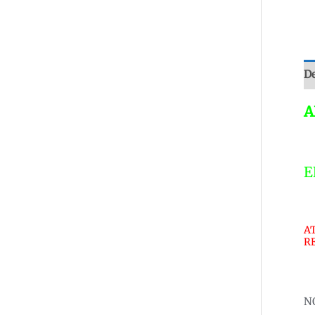
De
A
E
A
R
N