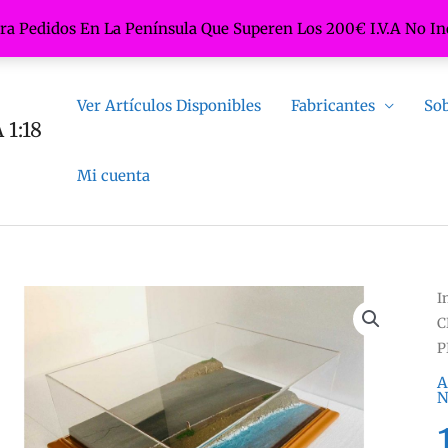
ara Pedidos En La Península Que Superen Los 200€ I.V.A No In
Ver Artículos Disponibles
Fabricantes
Sob
1:18
Mi cuenta
I
C
P
A
N