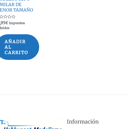
IMILAR DE
ENOR TAMAÑO
lorado
,95
€
Impuestos
n
luidos
AÑADIR
AL
CARRITO
Información