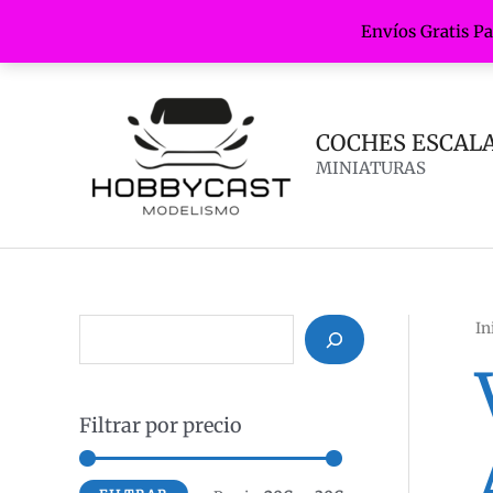
Envíos Gratis P
Ir
al
contenido
COCHES ESCALA 
MINIATURAS
In
B
u
s
Filtrar por precio
c
a