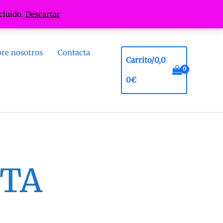
cluido.
Descartar
re nosotros
Contacta
Carrito/
0,0
0
€
RTA