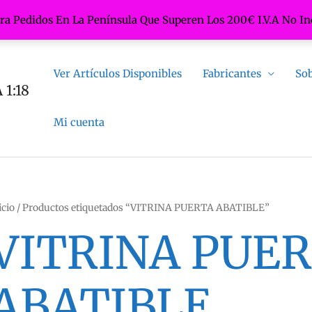
ara Pedidos En La Península Que Superen Los 200€ I.V.A No In
Ver Artículos Disponibles
Fabricantes
Sob
1:18
Mi cuenta
icio
/ Productos etiquetados “VITRINA PUERTA ABATIBLE”
VITRINA PUE
ABATIBLE