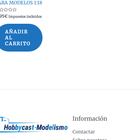
ARA MODELOS 1:18
lorado
,95
€
Impuestos incluidos
n
AÑADIR
AL
CARRITO
Información
Contactar