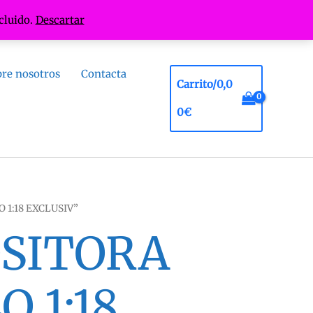
cluido.
Descartar
re nosotros
Contacta
Carrito/
0,0
0
€
 1:18 EXCLUSIV”
OSITORA
 1:18