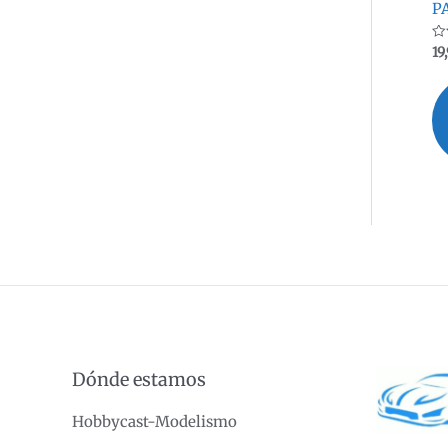
P
Va
19
co
0
de
5
Dónde estamos
Hobbycast-Modelismo