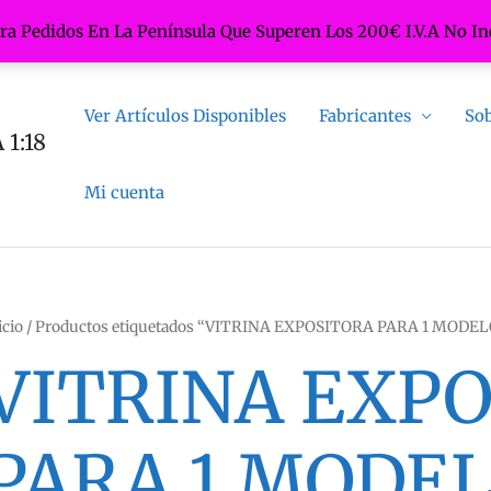
ara Pedidos En La Península Que Superen Los 200€ I.V.A No In
Ver Artículos Disponibles
Fabricantes
Sob
1:18
Mi cuenta
icio
/ Productos etiquetados “VITRINA EXPOSITORA PARA 1 MODELO
VITRINA EXP
PARA 1 MODELO