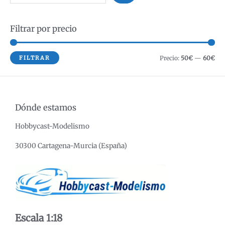
u
s
Filtrar por precio
c
a
r
P
P
FILTRAR
Precio:
50€
—
60€
r
r
e
e
c
c
Dónde estamos
i
i
Hobbycast-Modelismo
o
o
m
m
30300 Cartagena-Murcia (España)
í
á
n
x
i
i
m
m
o
o
Escala 1:18