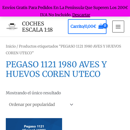
Envíos Gratis Para Pedidos En La Península Que Superen Los 200€
I.V.A No Incluido.
Descartar
Ir
COCHES
Carrito/
0,00
€
al
ESCALA 1:18
MAI
contenido
MEN
Inicio
/ Productos etiquetados “PEGASO 1121 1980 AVES Y HUEVOS
COREN UTECO”
PEGASO 1121 1980 AVES Y
HUEVOS COREN UTECO
Mostrando el único resultado