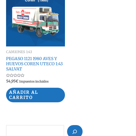
CAMIONES 1:43
PEGASO 1121 1980 AVES Y
HUEVOS COREN UTECO 1:43
SALVAT
Valorado
54,95
€
Impuestos incluidos
con
0
de
AÑADIR AL
5
CARRITO
B