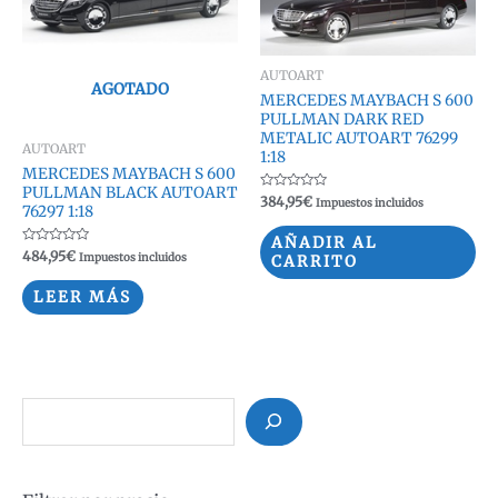
AUTOART
AGOTADO
MERCEDES MAYBACH S 600
PULLMAN DARK RED
METALIC AUTOART 76299
AUTOART
1:18
MERCEDES MAYBACH S 600
PULLMAN BLACK AUTOART
Valorado
384,95
€
Impuestos incluidos
76297 1:18
con
0
de
AÑADIR AL
5
Valorado
484,95
€
Impuestos incluidos
CARRITO
con
0
de
LEER MÁS
5
B
u
s