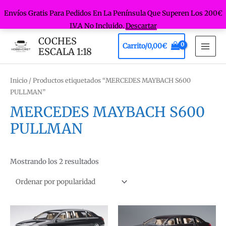
Envíos Gratis Para Pedidos En La Península Que Superen Los 200€
I.V.A No Incluido.
Descartar
Ir
COCHES
Carrito/
0,00
€
al
ESCALA 1:18
MAI
contenido
MEN
Inicio
/ Productos etiquetados “MERCEDES MAYBACH S600
PULLMAN”
MERCEDES MAYBACH S600
PULLMAN
Ordenado
Mostrando los 2 resultados
por
popularidad