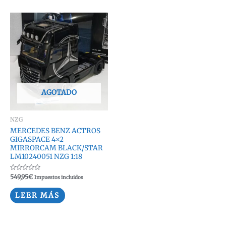
AGOTADO
NZG
MERCEDES BENZ ACTROS
GIGASPACE 4×2
MIRRORCAM BLACK/STAR
LM10240051 NZG 1:18
Valorado
549,95
€
Impuestos incluidos
con
0
de
LEER MÁS
5