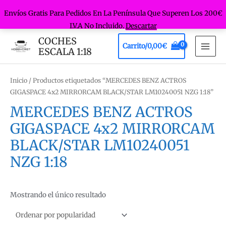
Envíos Gratis Para Pedidos En La Península Que Superen Los 200€
I.V.A No Incluido.
Descartar
Ir
COCHES
Carrito/
0,00
€
al
ESCALA 1:18
MAI
contenido
MEN
Inicio
/ Productos etiquetados “MERCEDES BENZ ACTROS
GIGASPACE 4x2 MIRRORCAM BLACK/STAR LM10240051 NZG 1:18”
MERCEDES BENZ ACTROS
GIGASPACE 4x2 MIRRORCAM
BLACK/STAR LM10240051
NZG 1:18
Mostrando el único resultado