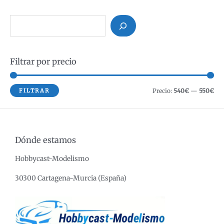
B
u
s
Filtrar por precio
c
a
r
P
P
FILTRAR
Precio:
540€
—
550€
r
r
e
e
c
c
Dónde estamos
i
i
Hobbycast-Modelismo
o
o
m
m
30300 Cartagena-Murcia (España)
í
á
n
x
i
i