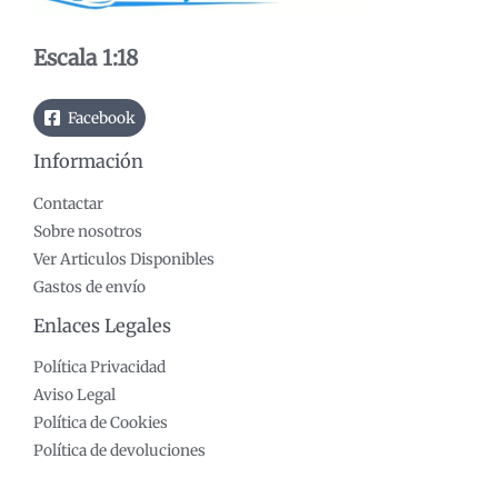
m
m
o
o
Escala 1:18
Facebook
Información
Contactar
Sobre nosotros
Ver Articulos Disponibles
Gastos de envío
Enlaces Legales
Política Privacidad
Aviso Legal
Política de Cookies
Política de devoluciones