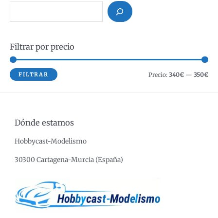
B
u
s
Filtrar por precio
c
a
r
P
P
FILTRAR
Precio:
340€
—
350€
r
r
e
e
c
c
Dónde estamos
i
i
Hobbycast-Modelismo
o
o
m
m
30300 Cartagena-Murcia (España)
í
á
n
x
i
i
m
m