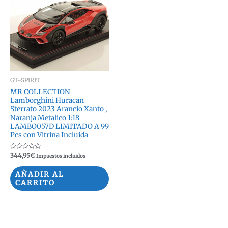
GT-SPIRIT
MR COLLECTION
Lamborghini Huracan
Sterrato 2023 Arancio Xanto ,
Naranja Metalico 1:18
LAMBO057D LIMITADO A 99
Pcs con Vitrina Incluida
Valorado
344,95
€
Impuestos incluidos
con
0
de
AÑADIR AL
5
CARRITO