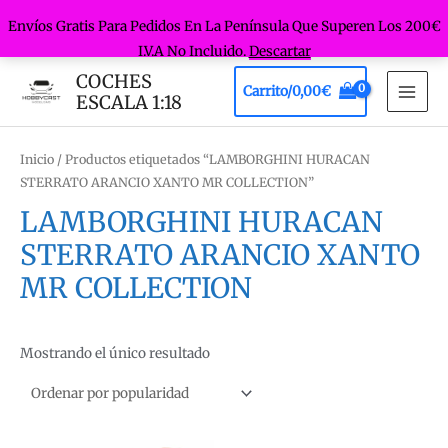
Envíos Gratis Para Pedidos En La Península Que Superen Los 200€
I.V.A No Incluido.
Descartar
Ir
COCHES
Carrito/
0,00
€
al
ESCALA 1:18
MAI
contenido
MEN
Inicio
/ Productos etiquetados “LAMBORGHINI HURACAN
STERRATO ARANCIO XANTO MR COLLECTION”
LAMBORGHINI HURACAN
STERRATO ARANCIO XANTO
MR COLLECTION
Mostrando el único resultado