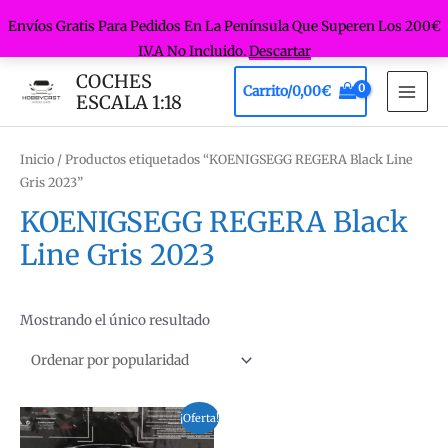
Envíos Gratis Para Pedidos En La Península Que Superen Los 200€
I.V.A No Incluido.
Descartar
Ir
COCHES
Carrito/
0,00
€
al
ESCALA 1:18
MAI
contenido
MEN
Inicio
/ Productos etiquetados “KOENIGSEGG REGERA Black Line
Gris 2023”
KOENIGSEGG REGERA Black
Line Gris 2023
Mostrando el único resultado
¡Oferta!