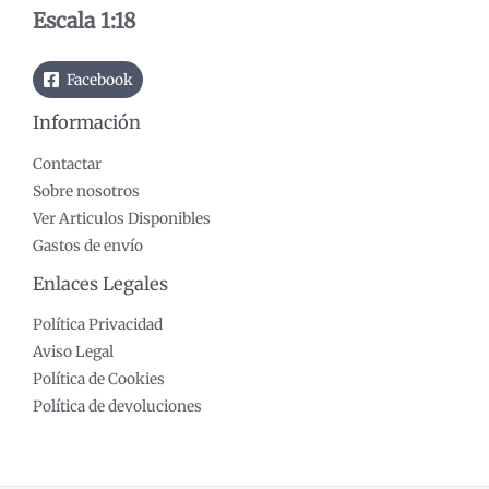
o
o
Escala 1:18
Facebook
Información
Contactar
Sobre nosotros
Ver Articulos Disponibles
Gastos de envío
Enlaces Legales
Política Privacidad
Aviso Legal
Política de Cookies
Política de devoluciones