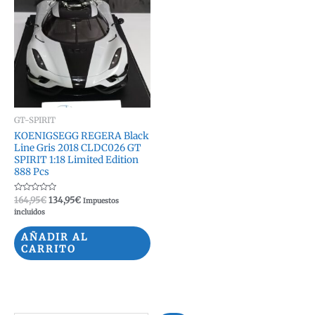
GT-SPIRIT
KOENIGSEGG REGERA Black
Line Gris 2018 CLDC026 GT
SPIRIT 1:18 Limited Edition
888 Pcs
Valorado
El
El
164,95
€
134,95
€
Impuestos
con
precio
precio
incluidos
0
original
actual
de
5
era:
es:
AÑADIR AL
164,95€.
134,95€.
CARRITO