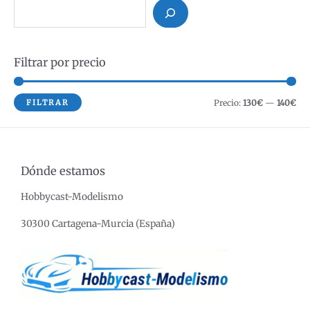
B
u
s
Filtrar por precio
c
a
r
P
P
FILTRAR
Precio:
130€
—
140€
r
r
e
e
c
c
Dónde estamos
i
i
Hobbycast-Modelismo
o
o
m
m
30300 Cartagena-Murcia (España)
í
á
n
x
i
i
m
m