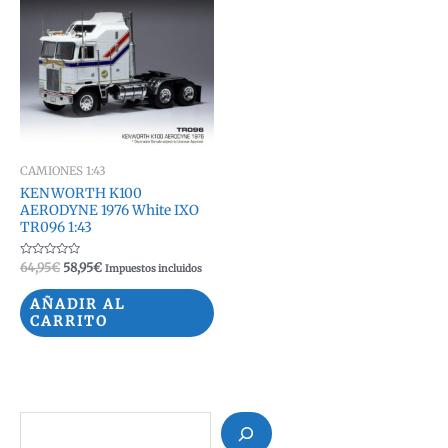
CAMIONES 1:43
KENWORTH K100
AERODYNE 1976 White IXO
TR096 1:43
Valorado
El
El
64,95
€
58,95
€
Impuestos incluidos
con
precio
precio
0
original
actual
de
AÑADIR AL
5
era:
es:
CARRITO
64,95€.
58,95€.
B