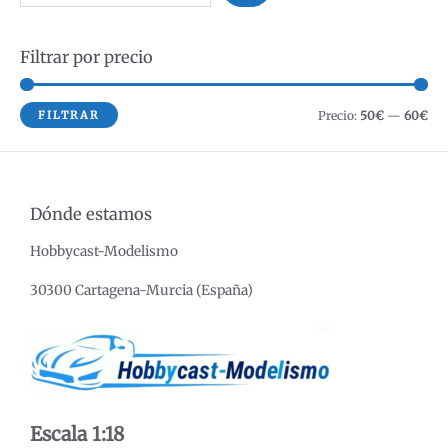
u
s
Filtrar por precio
c
a
r
P
P
FILTRAR
Precio:
50€
—
60€
r
r
e
e
c
c
Dónde estamos
i
i
Hobbycast-Modelismo
o
o
m
m
30300 Cartagena-Murcia (España)
í
á
n
x
i
i
m
m
o
o
Escala 1:18