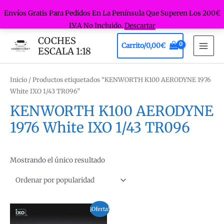
Envíos Gratis Para Pedidos En La Península Que Superen Los 200€
I.V.A No Incluido.
Descartar
Ir
COCHES
Carrito/
0,00
€
al
ESCALA 1:18
MAI
contenido
MEN
Inicio
/ Productos etiquetados “KENWORTH K100 AERODYNE 1976
White IXO 1/43 TR096”
KENWORTH K100 AERODYNE
1976 White IXO 1/43 TR096
Mostrando el único resultado
¡Oferta!