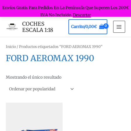
Envíos Gratis Para Pedidos En La Península Que Superen Los 200€
I.V.A No Incluido.
Descartar
Ir
COCHES
Carrito/
0,00
€
al
ESCALA 1:18
MAI
contenido
MEN
Inicio
/ Productos etiquetados “FORD AEROMAX 1990”
FORD AEROMAX 1990
Mostrando el único resultado