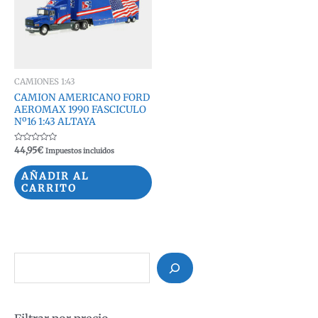
CAMIONES 1:43
CAMION AMERICANO FORD
AEROMAX 1990 FASCICULO
Nº16 1:43 ALTAYA
Valorado
44,95
€
Impuestos incluidos
con
0
de
AÑADIR AL
5
CARRITO
B
u
s