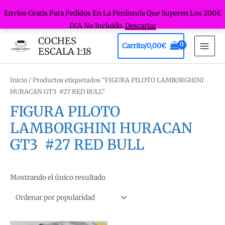
Envíos Gratis Para Pedidos En La Península Que Superen Los 200€
I.V.A No Incluido.
Descartar
Ir
COCHES
Carrito/
0,00
€
al
ESCALA 1:18
MAI
contenido
MEN
Inicio
/ Productos etiquetados “FIGURA PILOTO LAMBORGHINI
HURACAN GT3 #27 RED BULL”
FIGURA PILOTO
LAMBORGHINI HURACAN
GT3 #27 RED BULL
Mostrando el único resultado