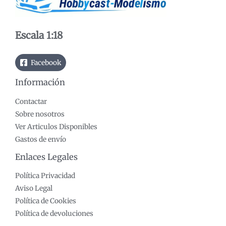
i
i
m
m
o
o
Escala 1:18
Facebook
Información
Contactar
Sobre nosotros
Ver Articulos Disponibles
Gastos de envío
Enlaces Legales
Política Privacidad
Aviso Legal
Política de Cookies
Política de devoluciones