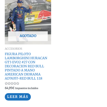
AGOTADO
ACCESORIOS
FIGURA PILOTO
LAMBORGHINI HURACAN
GT3 EVO2 #27 CON
DECORACION RED BULL
PINTADO A MANO
AMERICAN DIORAMA
AD76357-RED BULL 1:18
Valorado
64,95
€
Impuestos incluidos
con
0
de
LEER MÁS
5