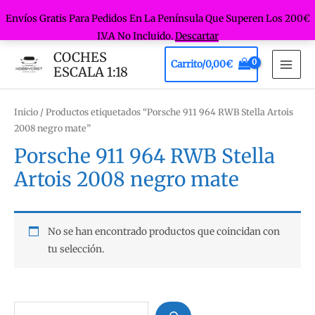
Envíos Gratis Para Pedidos En La Península Que Superen Los 200€
I.V.A No Incluido.
Descartar
Ir
COCHES
Carrito/
0,00
€
al
ESCALA 1:18
MAI
contenido
MEN
Inicio
/ Productos etiquetados “Porsche 911 964 RWB Stella Artois
2008 negro mate”
Porsche 911 964 RWB Stella
Artois 2008 negro mate
No se han encontrado productos que coincidan con
tu selección.
B