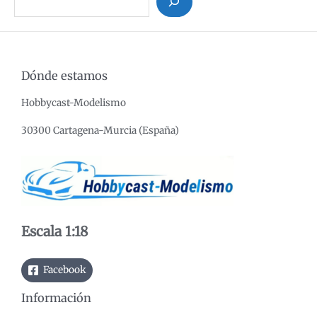
u
s
c
a
Dónde estamos
r
Hobbycast-Modelismo
30300 Cartagena-Murcia (España)
Escala 1:18
Facebook
Información